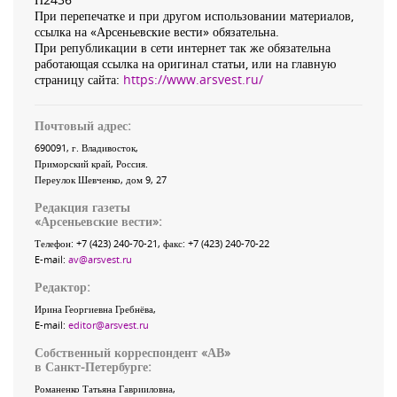
При перепечатке и при другом использовании материалов,
ссылка на «Арсеньевские вести» обязательна.
При републикации в сети интернет так же обязательна
работающая ссылка на оригинал статьи, или на главную
страницу сайта:
https://www.arsvest.ru/
Почтовый адрес:
690091
, г.
Владивосток
,
Приморский край
,
Россия
.
Переулок Шевченко
, дом 9, 27
Редакция газеты
«
Арсеньевские вести
»:
Телефон:
+7 (423) 240-70-21
, факс:
+7 (423) 240-70-22
E-mail:
av@arsvest.ru
Редактор:
Ирина Георгиевна Гребнёва,
E-mail:
editor@arsvest.ru
Собственный корреспондент «АВ»
в Санкт-Петербурге:
Романенко Татьяна Гаврииловна,