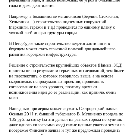
годы и даже десятилетия.
Например, в большинстве мегаполисов (Берлин, Стокгольм,
Хельсинки …) строительство подземных сооружений
(паркинги, гаражи и т.д.) проводится по единому плану с
увязкой всей инфраструктуры города.
В Петербурге такое строительство ведется хаотично и в
будущем может стать серьезной помехой для дальнейшего
развития городской инфраструктуры.
Решение о строительстве крупнейших объектов (Намыв, ЗСД)
приняты не по результатам серьезных исследований, тем более
на перспективу, о которых говорилось выше, а на основе
скороспелых непродуманных проектов, прошедших
согласование на всех уровнях, поэтому время от
возникновения идеи до ее реализации, как правило, очень
мало.
Наглядным примером может служить Сестрорецкий намыв.
Осенью 2011 г. бывший губернатор В. Матвиенко продала по
135 руб. за сотку (за эти деньги на рынках города не купишь
даже одного килограмма ягод) самые ценные участки земли на
побережье Финского залива и тут же предложила проводить