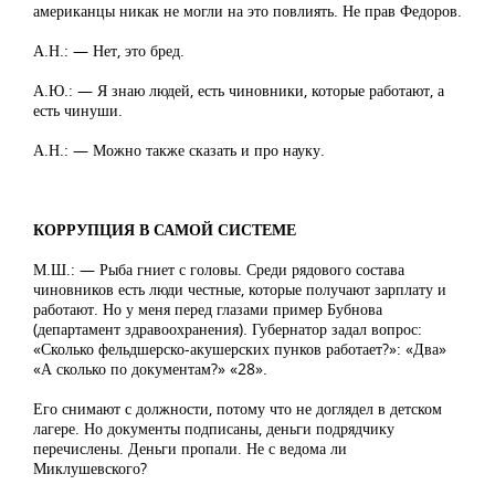
американцы никак не могли на это повлиять. Не прав Федоров.
А.Н.: — Нет, это бред.
А.Ю.: — Я знаю людей, есть чиновники, которые работают, а
есть чинуши.
А.Н.: — Можно также сказать и про науку.
КОРРУПЦИЯ В САМОЙ СИСТЕМЕ
М.Ш.: — Рыба гниет с головы. Среди рядового состава
чиновников есть люди честные, которые получают зарплату и
работают. Но у меня перед глазами пример Бубнова
(департамент здравоохранения). Губернатор задал вопрос:
«Сколько фельдшерско-акушерских пунков работает?»: «Два»
«А сколько по документам?» «28».
Его снимают с должности, потому что не доглядел в детском
лагере. Но документы подписаны, деньги подрядчику
перечислены. Деньги пропали. Не с ведома ли
Миклушевского?