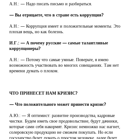
А.Н.: — Надо писать письмо и разбираться.
— Вы отрицаете, что в стране есть коррупция?
А.Н.: — Коррупция имеет и положительные моменты. Это
плохая вещь, но как болезнь.
И.Г.: — А почему русские — самые талантливые
коррупцонеры?
А.Н.: — Потому что самые умные. Поверьте, я имею
возможность участвовать во многих совещаниях. Там нет
времени думать о плохом.
ЧТО ПРИНЕСЕТ НАМ КРИЗИС?
— Что положительного может принести кризис?
А.Ю.: — Я оптимист: развитие производства, кадровые
чистки. Будем иметь свое продовольствие, будут дачники,
которые сами себя накормят. Кризис немножко нас нагнет,
солеровскую продукцию не сможем покупать. Но если
государство будет думать о простом человеке, далее будет