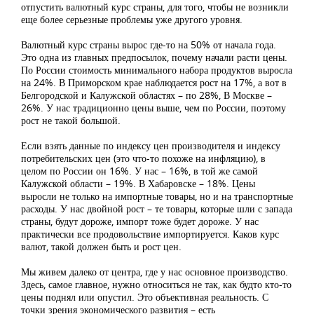
отпустить валютный курс страны, для того, чтобы не возникли
еще более серьезные проблемы уже другого уровня.
Валютный курс страны вырос где-то на 50% от начала года.
Это одна из главных предпосылок, почему начали расти цены.
По России стоимость минимального набора продуктов выросла
на 24%. В Приморском крае наблюдается рост на 17%, а вот в
Белгородской и Калужской областях – по 28%, В Москве –
26%. У нас традиционно цены выше, чем по России, поэтому
рост не такой большой.
Если взять данные по индексу цен производителя и индексу
потребительских цен (это что-то похоже на инфляцию), в
целом по России он 16%. У нас – 16%, в той же самой
Калужской области – 19%. В Хабаровске – 18%. Цены
выросли не только на импортные товары, но и на транспортные
расходы. У нас двойной рост – те товары, которые шли с запада
страны, будут дороже, импорт тоже будет дороже. У нас
практически все продовольствие импортируется. Каков курс
валют, такой должен быть и рост цен.
Мы живем далеко от центра, где у нас основное производство.
Здесь, самое главное, нужно относиться не так, как будто кто-то
цены поднял или опустил. Это объективная реальность. С
точки зрения экономического развития – есть