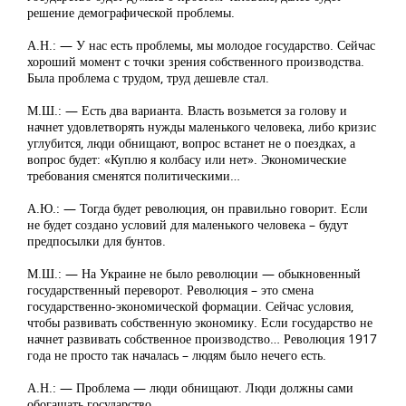
решение демографической проблемы.
А.Н.: — У нас есть проблемы, мы молодое государство. Сейчас
хороший момент с точки зрения собственного производства.
Была проблема с трудом, труд дешевле стал.
М.Ш.: — Есть два варианта. Власть возьмется за голову и
начнет удовлетворять нужды маленького человека, либо кризис
углубится, люди обнищают, вопрос встанет не о поездках, а
вопрос будет: «Куплю я колбасу или нет». Экономические
требования сменятся политическими…
А.Ю.: — Тогда будет революция, он правильно говорит. Если
не будет создано условий для маленького человека – будут
предпосылки для бунтов.
М.Ш.: — На Украине не было революции — обыкновенный
государственный переворот. Революция – это смена
государственно-экономической формации. Сейчас условия,
чтобы развивать собственную экономику. Если государство не
начнет развивать собственное производство… Революция 1917
года не просто так началась – людям было нечего есть.
А.Н.: — Проблема — люди обнищают. Люди должны сами
обогащать государство.