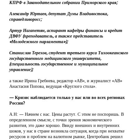
КПРФ в Законодательном собрании Приморского края;
Александр Юртаев, депутат Думы Владивостока,
справедливоросс;
Артур Нагапетян, аспирант кафедры финансы и кредит
ДВФУ (преподаватель, а также представитель
«Молодежного парламента»);
Станислав Терехов, студент третьего курса Тихоокеанского
государственного медицинского университета,
(специальность государственное и муниципальное
управление);
а также Ирина Гребнева, редактор «АВ», и журналист «АВ»
Анастасия Попова, ведущая «Круглого стола».
— Кризис наблюдается только у нас или во всех регионах
России?
А.Н: — Начнем с нас. Цены растут. С этим не поспоришь. В
определенном смысле, с точки зрения экономического
развития, это даже хорошо. Ввиду внешних и внутренних
шоков, у нас в стране возникла ситуация, когда при нехватке
ресурсов и проблем на валютном рынке, Центробанк решил