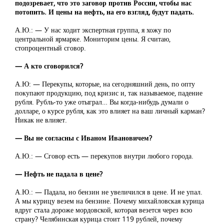
подозревает, что это заговор против России, чтобы нас
потопить. И цены на нефть, на его взгляд, будут падать.
А.Ю.: — У нас ходит экспертная группа, я хожу по
центральной ярмарке. Мониторим цены. Я считаю,
стопроцентный сговор.
— А кто сговорился?
А.Ю: — Перекупы, которые, на сегодняшний день, по опту
покупают продукцию, под кризис и, так называемое, падение
рубля. Рубль-то уже отыграл… Вы когда-нибудь думали о
долларе, о курсе рубля, как это влияет на ваш личный карман?
Никак не влияет.
— Вы не согласны с Иваном Ивановичем?
А.Ю.: — Сговор есть — перекупов внутри любого города.
— Нефть не падала в цене?
А.Ю.: — Падала, но бензин не увеличился в цене. И не упал.
А мы курицу везем на бензине. Почему михайловская курица
вдруг стала дороже мордовской, которая везется через всю
страну? Челябинская курица стоит 119 рублей, почему