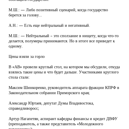
М.Ш.: — Либо позитивный сценарий, когда государство
берется за голову…
А.Н.: — Есть еще нейтральный и негативный.
М.Ш.: — Нейтральный – это сползание в нищету, когда что-то
делается, полумеры принимаются. Но в итоге все приведет к
одному.
Цены взяли за горло
В «АВ» провели круглый стол, на котором мы обсудили, откуда
взялись такие цены и что будет дальше. Участниками круглого
стола стали:
Максим Шинкоренко, руководитель аппарата фракции КПРФ в
Законодательном собрании Приморского края;
Александр Юртаев, депутат Думы Владивостока,
справедливоросс;
Артур Нагапетян, аспирант кафедры финансы и кредит ДВФУ
(преподаватель, а также представитель «Молодежного
парламента»);