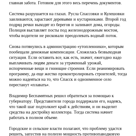
главная забота. Готовим для этого весь перечень документов.
Система разрушается на глазах. Русла Спассовки и Кулешовки
заиливаются, зарастают деревьями и кустарниками. Второй год
подряд речки выходят из берегов и заливают дома, огороды.
Полиция выставляет посты под железнодорожным мостом,
чтобы водители не рисковали преодолевать водный поток.
Снова потянулись в администрацию «утопленники», которым
пообещали денежные компенсации. Сложилась безвыходная
ситуация. Если оставить все, как есть, значит, ежегодно надо
выплачивать людям деньги за утраченный урожай,
испорченные вещи и гниющие строения. Если реанимировать
программу, да еще жестко проконтролировать строителей, тогда
можно надеяться на то, что Спасск и одноименное село
перестанут «плавать».
Владимир Беспамятных решил обратиться за помощью к
губернатору. Представители города поддержали его, надеясь,
что такой шаг подтолкнет край к действиям, и он выделит
средства на достройку коллектора. Тогда система начнет
работать в полном объеме.
Городские и сельские власти полагают, что проблему удастся
решить, запустив на полную мощность противопаводковую