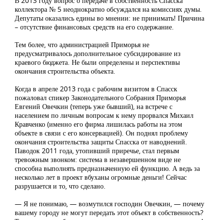
В 2013 году вопрос о передаче в собственность Спасска
коллектора № 5 неоднократно обсуждался на комиссиях думы.
Депутаты оказались едины во мнении: не принимать! Причина
– отсутствие финансовых средств на его содержание.
Тем более, что администрацией Приморья не
предусматривалось дополнительное субсидирование из
краевого бюджета. Не были определены и перспективы
окончания строительства объекта.
Когда в апреле 2013 года с рабочим визитом в Спасск
пожаловал спикер Законодательного Собрания Приморья
Евгений Овечкин (теперь уже бывший), на встрече с
населением по личным вопросам к нему прорвался Михаил
Кравченко (именно его фирма лишилась работы на этом
объекте в связи с его консервацией). Он поднял проблему
окончания строительства защиты Спасска от наводнений.
Паводок 2011 года, утопивший приречье, стал первым
тревожным звонком: система в незавершенном виде не
способна выполнять предназначенную ей функцию. А ведь за
несколько лет в проект вбуханы огромные деньги! Сейчас
разрушается и то, что сделано.
— Я не понимаю, — возмутился господин Овечкин, — почему
вашему городу не могут передать этот объект в собственность?