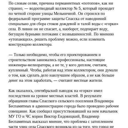
По словам селян, причина перманентных «потопов», как ни
странно, — водоотводный коллектор № 5, который проходит
по четной стороне улицы Мельничной. Он строился по
федеральной программе защиты Спасска от наводнений
специально для сбора стоков дождевой и талой воды с «горки»
села. В ливни он не спасает, а, наоборот, подпирает воду,
бегущую бурными потоками с возвышенностей. По мнению
«утопающих», решить проблему можно, если изменить
конструкцию коллектора.
— Только необходимо, чтобы его проектированием и
строительством занимались профессионалы, настоящие
инженеры-мелиораторы, а не те, у кого диплом, считаем,
купленный. Чтобы, работая над этим коллектором, они думали
о том, как сделать дело наилучшим образом, а не как больше
денег на этом заработать, — считают местные жители.
Как оказалось, сентябрьский паводок на «горке» имел
последствия на уровне местных властей. В результате
обращения главы Спасского сельского поселения Владимира
Беспамятных в администрацию города было проведено рабочее
совещание. Как сообщил присутствовавший на нем начальник
МУ ГО и ЧС мэрии Виктор Ендовицкий, Владимир
Беспамятных высказал мнение, что проблема с затоплением
части улиц села Спасского возникла из-за того, что город не