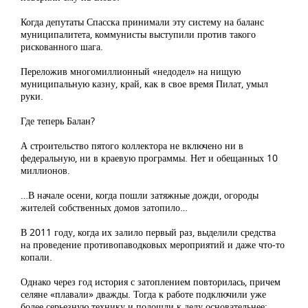
Когда депутаты Спасска принимали эту систему на баланс
муниципалитета, коммунисты выступили против такого
рискованного шага.
Переложив многомиллионный «недодел» на нищую
муниципальную казну, край, как в свое время Пилат, умыл
руки.
Где теперь Балан?
А строительство пятого коллектора не включено ни в
федеральную, ни в краевую программы. Нет и обещанных 10
миллионов.
…В начале осени, когда пошли затяжные дожди, огороды
жителей собственных домов затопило…
В 2011 году, когда их залило первый раз, выделили средства
на проведение противопаводковых мероприятий и даже что-то
копали.
Однако через год история с затоплением повторилась, причем
селяне «плавали» дважды. Тогда к работе подключили уже
более серьезную технику и подошли к делу основательнее: