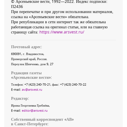
© Арсеньевские вести, 1992—2022. Индекс подписки:
П2436
При перепечатке и при другом использовании материалов,
ссылка на «Арсеньевские вести» обязательна.
При републикации в сети интернет так же обязательна
работающая ссылка на оригинал статьи, или на главную
страницу сайта:
https://www.arsvest.ru/
Почтовый адрес:
690091
, г.
Владивосток
,
Приморский край
,
Россия
.
Переулок Шевченко
, дом 9, 27
Редакция газеты
«
Арсеньевские вести
»:
Телефон:
+7 (423) 240-70-21
, факс:
+7 (423) 240-70-22
E-mail:
av@arsvest.ru
Редактор:
Ирина Георгиевна Гребнёва,
E-mail:
editor@arsvest.ru
Собственный корреспондент «АВ»
в Санкт-Петербурге: