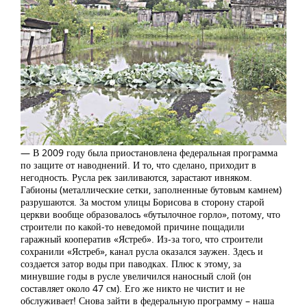
— В 2009 году была приостановлена федеральная программа
по защите от наводнений. И то, что сделано, приходит в
негодность. Русла рек заиливаются, зарастают ивняком.
Габионы (металлические сетки, заполненные бутовым камнем)
разрушаются. За мостом улицы Борисова в сторону старой
церкви вообще образовалось «бутылочное горло», потому, что
строители по какой-то неведомой причине пощадили
гаражный кооператив «Ястреб». Из-за того, что строители
сохранили «Ястреб», канал русла оказался заужен. Здесь и
создается затор воды при паводках. Плюс к этому, за
минувшие годы в русле увеличился наносный слой (он
составляет около 47 см). Его же никто не чистит и не
обслуживает! Снова зайти в федеральную программу – наша