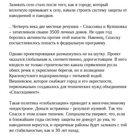
Заливать село стало после того, как в городе, который
вплотную примыкает к селу, начали строить систему защиты от
наводнений и паводков.
…Четверть века две местные речушки – Спассовка и Кулешовка
– затапливали свыше 3500 личных домов. Не один год
боролись активисты против этой напасти. Наконец, Спасску
посчастливилось попасть в федеральную программу.
Однако проектировщики размахнулись не на шутку. Проект
оказался глобальным и, соответственно, дорогостоящим. В него
входило не только строительство канала спрямления русла
обеих речек и укрепление берегов, но и возведение
Краснокутского водохранилища с питьевой водой.
Вишневское, которое снабжает город и его окрестности,
первоначально создавалось для технических нужд объединения
«Спасскцемент».
Такая политика «глобализации» приводит к многочисленному
«недострою». Деньги истрачены – результат нулевой. Так что
Спасск в этом плане типичен. Специалисты уверяют, что, если
в ближайшие годы систему защиты не доведут до ума, то
наводнения вернутся, и приречные районы будет заливать с той
же стабильностью, как и 30 лет назад.