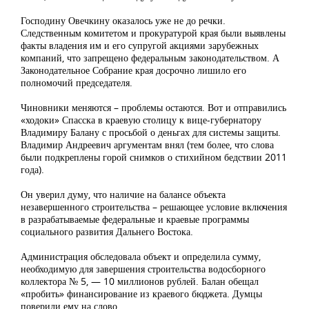
Господину Овечкину оказалось уже не до речки.
Следственным комитетом и прокуратурой края были выявлены
факты владения им и его супругой акциями зарубежных
компаний, что запрещено федеральным законодательством. А
Законодательное Собрание края досрочно лишило его
полномочий председателя.
Чиновники меняются – проблемы остаются. Вот и отправились
«ходоки» Спасска в краевую столицу к вице-губернатору
Владимиру Балану с просьбой о деньгах для системы защиты.
Владимир Андреевич аргументам внял (тем более, что слова
были подкреплены горой снимков о стихийном бедствии 2011
года).
Он уверил думу, что наличие на балансе объекта
незавершенного строительства – решающее условие включения
в разрабатываемые федеральные и краевые программы
социального развития Дальнего Востока.
Администрация обследовала объект и определила сумму,
необходимую для завершения строительства водосборного
коллектора № 5, — 10 миллионов рублей. Балан обещал
«пробить» финансирование из краевого бюджета. Думцы
поверили ему на слово.