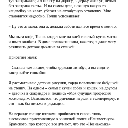
тут завтракайте, а я побегу на дорогу, задержу автобус, нельзя
без завтрака ехать». И на самом деле, накинув какую-то
кацавейку на халат, убегает на автобусную остановку. Мне
становится неудобно, Толик успокаивает:
– Ну это ж мама, она ж должна заботиться все время о ком-то.
Мы пьем кофе, Толик кладет мне на хлеб толстый кусок масла
и шмат колбасы. В доме полная тишина, кажется, я даже могу
различить детское дыхание за стенкой.
Прибегает мама:
– Сказала там людям, чтобы держали автобус, а вы сидите,
завтракайте спокойно.
Я рассматриваю детские рисунки, гордо повешенные бабушкой
на стенку. На одном – семья с кучей собак и кошек, на другом
– девочка в скафандре и подпись «Моя будущая профессия
космонафт». Выясняется, что девчонки играли в телепередачу, и
это – как бы письма в редакцию.
На веранде солнце пятнами пробивается сквозь тюль,
высвечивая прислоненную к книжной полке «Неизвестную»
Крамского, про которую все думают, что это «Незнакомка»