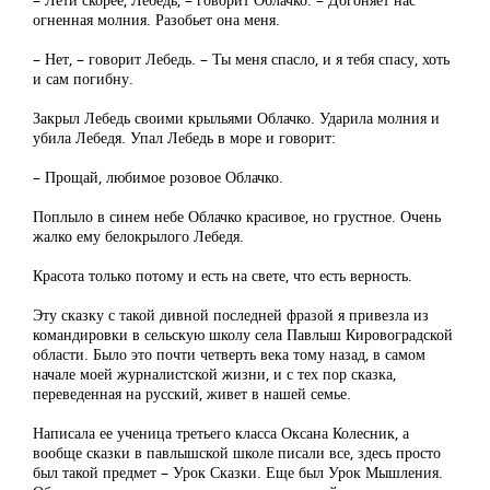
огненная молния. Разобьет она меня.
– Нет, – говорит Лебедь. – Ты меня спасло, и я тебя спасу, хоть
и сам погибну.
Закрыл Лебедь своими крыльями Облачко. Ударила молния и
убила Лебедя. Упал Лебедь в море и говорит:
– Прощай, любимое розовое Облачко.
Поплыло в синем небе Облачко красивое, но грустное. Очень
жалко ему белокрылого Лебедя.
Красота только потому и есть на свете, что есть верность.
Эту сказку с такой дивной последней фразой я привезла из
командировки в сельскую школу села Павлыш Кировоградской
области. Было это почти четверть века тому назад, в самом
начале моей журналистской жизни, и с тех пор сказка,
переведенная на русский, живет в нашей семье.
Написала ее ученица третьего класса Оксана Колесник, а
вообще сказки в павлышской школе писали все, здесь просто
был такой предмет – Урок Сказки. Еще был Урок Мышления.