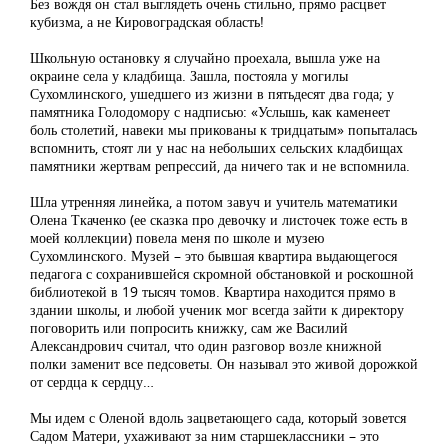
Без вождя он стал выглядеть очень стильно, прямо расцвет
кубизма, а не Кировоградская область!
Школьную остановку я случайно проехала, вышла уже на
окраине села у кладбища. Зашла, постояла у могилы
Сухомлинского, ушедшего из жизни в пятьдесят два года; у
памятника Голодомору с надписью: «Услышь, как каменеет
боль столетий, навеки мы прикованы к тридцатым» попыталась
вспомнить, стоят ли у нас на небольших сельских кладбищах
памятники жертвам репрессий, да ничего так и не вспомнила.
Шла утренняя линейка, а потом завуч и учитель математики
Олена Ткаченко (ее сказка про девочку и листочек тоже есть в
моей коллекции) повела меня по школе и музею
Сухомлинского. Музей – это бывшая квартира выдающегося
педагога с сохранившейся скромной обстановкой и роскошной
библиотекой в 19 тысяч томов. Квартира находится прямо в
здании школы, и любой ученик мог всегда зайти к директору
поговорить или попросить книжку, сам же Василий
Александрович считал, что один разговор возле книжной
полки заменит все педсоветы. Он называл это живой дорожкой
от сердца к сердцу…
Мы идем с Оленой вдоль зацветающего сада, который зовется
Садом Матери, ухаживают за ним старшеклассники – это