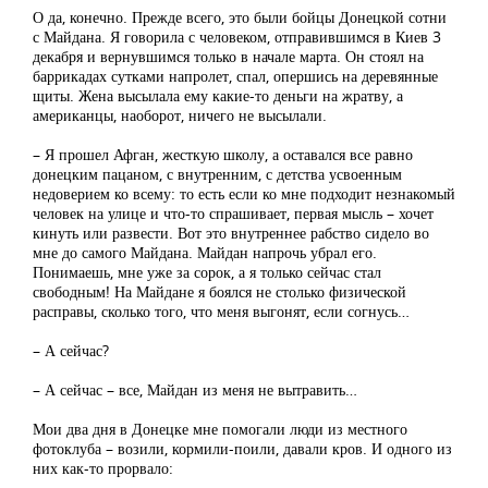
О да, конечно. Прежде всего, это были бойцы Донецкой сотни
с Майдана. Я говорила с человеком, отправившимся в Киев 3
декабря и вернувшимся только в начале марта. Он стоял на
баррикадах сутками напролет, спал, опершись на деревянные
щиты. Жена высылала ему какие-то деньги на жратву, а
американцы, наоборот, ничего не высылали.
– Я прошел Афган, жесткую школу, а оставался все равно
донецким пацаном, с внутренним, с детства усвоенным
недоверием ко всему: то есть если ко мне подходит незнакомый
человек на улице и что-то спрашивает, первая мысль – хочет
кинуть или развести. Вот это внутреннее рабство сидело во
мне до самого Майдана. Майдан напрочь убрал его.
Понимаешь, мне уже за сорок, а я только сейчас стал
свободным! На Майдане я боялся не столько физической
расправы, сколько того, что меня выгонят, если согнусь…
– А сейчас?
– А сейчас – все, Майдан из меня не вытравить…
Мои два дня в Донецке мне помогали люди из местного
фотоклуба – возили, кормили-поили, давали кров. И одного из
них как-то прорвало: