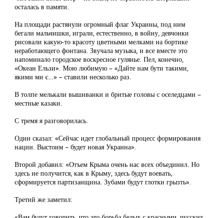
осталась в памяти.
На площади растянули огромный флаг Украины, под ним
бегали мальчишки, играли, естественно, в войну, девчонки
рисовали какую-то красоту цветными мелками на бортике
неработающего фонтана. Звучала музыка, и все вместе это
напоминало городское воскресное гулянье. Пел, конечно,
«Океан Ельзи». Мою любимую – «Дайте нам бути такими,
якими ми є…» – ставили несколько раз.
В толпе мелькали вышиванки и бритые головы с оселедцами –
местные казаки.
С тремя я разговорилась.
Один сказал: «Сейчас идет глобальный процесс формирования
нации. Выстоим – будет новая Украина».
Второй добавил: «Отъем Крыма очень нас всех объединил. Но
здесь не получится, как в Крыму, здесь будут воевать,
сформируется партизанщина. Зубами будут глотки грызть».
Третий же заметил:
«Вам будут говорить, что это борьба белых с красными, русских