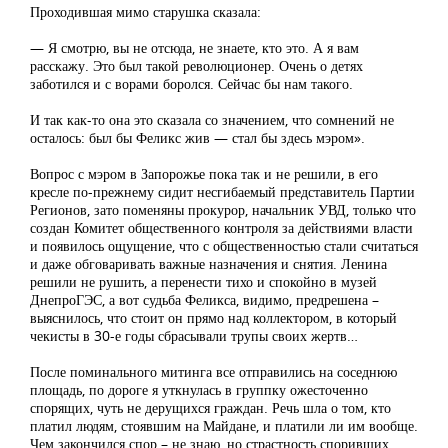
Проходившая мимо старушка сказала:
— Я смотрю, вы не отсюда, не знаете, кто это. А я вам
расскажу. Это был такой революционер. Очень о детях
заботился и с ворами боролся. Сейчас бы нам такого.
И так как-то она это сказала со значением, что сомнений не
осталось: был бы Феликс жив — стал бы здесь мэром».
Вопрос с мэром в Запорожье пока так и не решили, в его
кресле по-прежнему сидит несгибаемый представитель Партии
Регионов, зато поменяны прокурор, начальник УВД, только что
создан Комитет общественного контроля за действиями власти
и появилось ощущение, что с общественностью стали считаться
и даже обговаривать важные назначения и снятия. Ленина
решили не рушить, а перенести тихо и спокойно в музей
ДнепроГЭС, а вот судьба Феликса, видимо, предрешена –
выяснилось, что стоит он прямо над коллектором, в который
чекисты в 30-е годы сбрасывали трупы своих жертв…
После поминального митинга все отправились на соседнюю
площадь, по дороге я уткнулась в группку ожесточенно
спорящих, чуть не дерущихся граждан. Речь шла о том, кто
платил людям, стоявшим на Майдане, и платили ли им вообще.
Чем закончился спор – не знаю, но страстность споривших