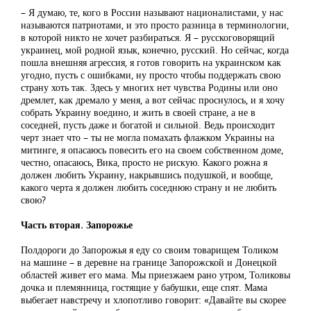
– Я думаю, те, кого в России называют националистами, у нас
называются патриотами, и это просто разница в терминологии,
в которой никто не хочет разбираться. Я – русскоговорящий
украинец, мой родной язык, конечно, русский. Но сейчас, когда
пошла внешняя агрессия, я готов говорить на украинском как
угодно, пусть с ошибками, ну просто чтобы поддержать свою
страну хоть так. Здесь у многих нет чувства Родины или оно
дремлет, как дремало у меня, а вот сейчас проснулось, и я хочу
собрать Украину воедино, и жить в своей стране, а не в
соседней, пусть даже и богатой и сильной. Ведь происходит
черт знает что – ты не могла помахать флажком Украины на
митинге, я опасаюсь повесить его на своем собственном доме,
честно, опасаюсь, Вика, просто не рискую. Какого рожна я
должен любить Украину, накрывшись подушкой, и вообще,
какого черта я должен любить соседнюю страну и не любить
свою?
Часть вторая. Запорожье
Полдороги до Запорожья я еду со своим товарищем Толиком
на машине – в деревне на границе Запорожской и Донецкой
областей живет его мама. Мы приезжаем рано утром, Толиковы
дочка и племянница, гостящие у бабушки, еще спят. Мама
выбегает навстречу и хлопотливо говорит: «Давайте вы скорее