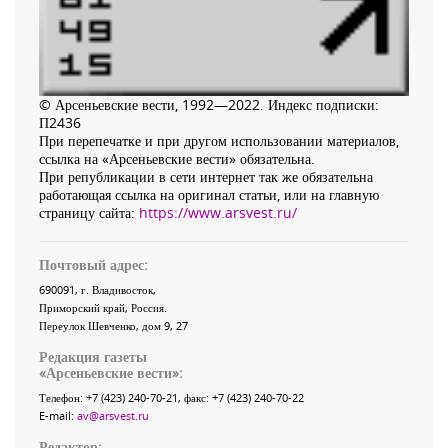
© Арсеньевские вести, 1992—2022. Индекс подписки:
П2436
При перепечатке и при другом использовании материалов,
ссылка на «Арсеньевские вести» обязательна.
При републикации в сети интернет так же обязательна
работающая ссылка на оригинал статьи, или на главную
страницу сайта:
https://www.arsvest.ru/
Почтовый адрес:
690091
, г.
Владивосток
,
Приморский край
,
Россия
.
Переулок Шевченко
, дом 9, 27
Редакция газеты
«
Арсеньевские вести
»:
Телефон:
+7 (423) 240-70-21
, факс:
+7 (423) 240-70-22
E-mail:
av@arsvest.ru
Редактор: