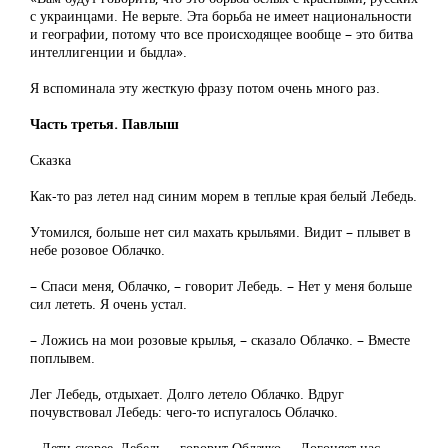
с украинцами. Не верьте. Эта борьба не имеет национальности
и географии, потому что все происходящее вообще – это битва
интеллигенции и быдла».
Я вспоминала эту жесткую фразу потом очень много раз.
Часть третья. Павлыш
Сказка
Как-то раз летел над синим морем в теплые края белый Лебедь.
Утомился, больше нет сил махать крыльями. Видит – плывет в
небе розовое Облачко.
– Спаси меня, Облачко, – говорит Лебедь. – Нет у меня больше
сил лететь. Я очень устал.
– Ложись на мои розовые крылья, – сказало Облачко. – Вместе
поплывем.
Лег Лебедь, отдыхает. Долго летело Облачко. Вдруг
почувствовал Лебедь: чего-то испугалось Облачко.
– Лети скорее, Лебедь, – говорит Облачко. – Догоняет нас