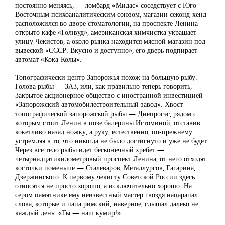
постоянно меняясь, — ломбард «Мидас» соседствует с Юго-
Восточным психоаналитическим союзом, магазин секонд-хенд
расположился во дворе стоматологии, на проспекте Ленина
открыто кафе «Голiвуд», американская химчистка украшает
улицу Чекистов, а около рынка находится мясной магазин под
вывеской «СССР. Вкусно и доступно», его дверь подпирает
автомат «Кока-Колы».
Топографически центр Запорожья похож на большую рыбу.
Голова рыбы — ЗАЗ, или, как правильно теперь говорить,
Закрытое акционерное общество с иностранной инвестицией
«Запорожский автомобилестроительный завод». Хвост
топографической запорожской рыбы — Днепрогэс, рядом с
которым стоит Ленин в позе балерины Истоминой, отставив
кокетливо назад ножку, а руку, естественно, по-прежнему
устремляя в то, что никогда не было достигнуто и уже не будет.
Через все тело рыбы идет бесконечный хребет —
четырнадцатикилометровый проспект Ленина, от него отходят
косточки поменьше — Сталеваров, Металлургов, Гагарина,
Дзержинского. К первому чекисту Советской России здесь
относятся не просто хорошо, а исключительно хорошо. На
сером памятнике ему неизвестный мастер гвоздя нацарапал
слова, которые и папа римский, наверное, слышал далеко не
каждый день: «Ты — наш кумир!»