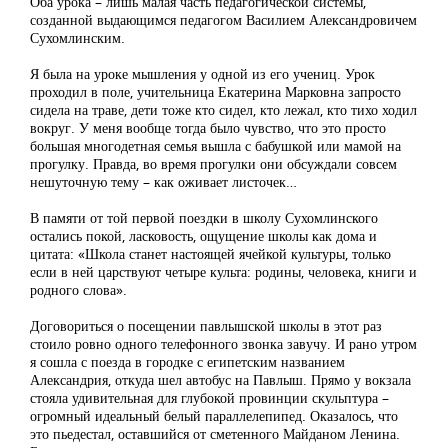
Оба урока – лишь малая часть педагогической системы,
созданной выдающимся педагогом Василием Александровичем
Сухомлинским.
Я была на уроке мышления у одной из его учениц. Урок
проходил в поле, учительница Екатерина Марковна запросто
сидела на траве, дети тоже кто сидел, кто лежал, кто тихо ходил
вокруг. У меня вообще тогда было чувство, что это просто
большая многодетная семья вышла с бабушкой или мамой на
прогулку. Правда, во время прогулки они обсуждали совсем
нешуточную тему – как оживает листочек…
В памяти от той первой поездки в школу Сухомлинского
остались покой, ласковость, ощущение школы как дома и
цитата: «Школа станет настоящей ячейкой культуры, только
если в ней царствуют четыре культа: родины, человека, книги и
родного слова».
Договориться о посещении павлышской школы в этот раз
стоило ровно одного телефонного звонка завучу. И рано утром
я сошла с поезда в городке с египетским названием
Александрия, откуда шел автобус на Павлыш. Прямо у вокзала
стояла удивительная для глубокой провинции скульптура –
огромный идеальный белый параллелепипед. Оказалось, что
это пьедестал, оставшийся от сметенного Майданом Ленина.