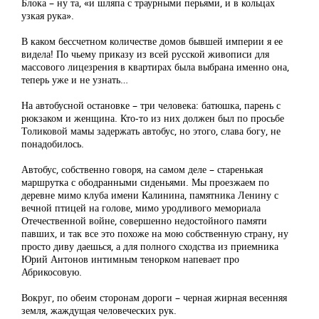
Блока – ну та, «и шляпа с траурными перьями, и в кольцах
узкая рука».
В каком бессчетном количестве домов бывшей империи я ее
видела! По чьему приказу из всей русской живописи для
массового лицезрения в квартирах была выбрана именно она,
теперь уже и не узнать…
На автобусной остановке – три человека: батюшка, парень с
рюкзаком и женщина. Кто-то из них должен был по просьбе
Толиковой мамы задержать автобус, но этого, слава богу, не
понадобилось.
Автобус, собственно говоря, на самом деле – старенькая
маршрутка с ободранными сиденьями. Мы проезжаем по
деревне мимо клуба имени Калинина, памятника Ленину с
вечной птицей на голове, мимо уродливого мемориала
Отечественной войне, совершенно недостойного памяти
павших, и так все это похоже на мою собственную страну, ну
просто диву даешься, а для полного сходства из приемника
Юрий Антонов интимным тенорком напевает про
Абрикосовую.
Вокруг, по обеим сторонам дороги – черная жирная весенняя
земля, жаждущая человеческих рук.