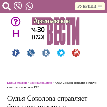
РУБРИКИ
30
№
H
[1723]
Главная страница
Колонка редактора
Судья Cоколова справляет большую
нужду на конституции РФ?
Судья Cоколова справляет
большую нужду на