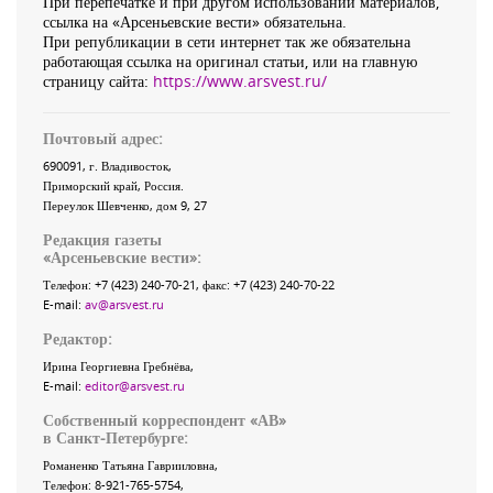
При перепечатке и при другом использовании материалов,
ссылка на «Арсеньевские вести» обязательна.
При републикации в сети интернет так же обязательна
работающая ссылка на оригинал статьи, или на главную
страницу сайта:
https://www.arsvest.ru/
Почтовый адрес:
690091
, г.
Владивосток
,
Приморский край
,
Россия
.
Переулок Шевченко
, дом 9, 27
Редакция газеты
«
Арсеньевские вести
»:
Телефон:
+7 (423) 240-70-21
, факс:
+7 (423) 240-70-22
E-mail:
av@arsvest.ru
Редактор:
Ирина Георгиевна Гребнёва,
E-mail:
editor@arsvest.ru
Собственный корреспондент «АВ»
в Санкт-Петербурге:
Романенко Татьяна Гаврииловна,
Телефон: 8-921-765-5754,