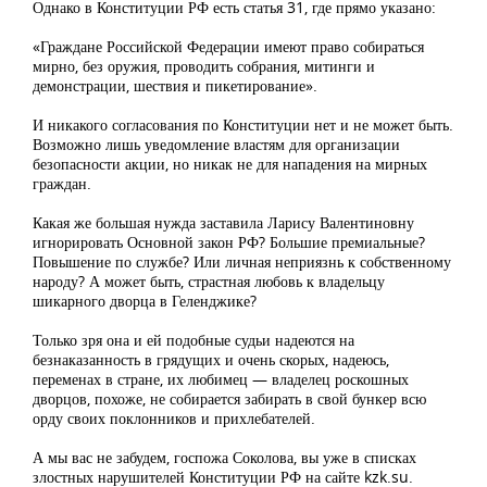
Однако в Конституции РФ есть статья 31, где прямо указано:
«Граждане Российской Федерации имеют право собираться
мирно, без оружия, проводить собрания, митинги и
демонстрации, шествия и пикетирование».
И никакого согласования по Конституции нет и не может быть.
Возможно лишь уведомление властям для организации
безопасности акции, но никак не для нападения на мирных
граждан.
Какая же большая нужда заставила Ларису Валентиновну
игнорировать Основной закон РФ? Большие премиальные?
Повышение по службе? Или личная неприязнь к собственному
народу? А может быть, страстная любовь к владельцу
шикарного дворца в Геленджике?
Только зря она и ей подобные судьи надеются на
безнаказанность в грядущих и очень скорых, надеюсь,
переменах в стране, их любимец — владелец роскошных
дворцов, похоже, не собирается забирать в свой бункер всю
орду своих поклонников и прихлебателей.
А мы вас не забудем, госпожа Соколова, вы уже в списках
злостных нарушителей Конституции РФ на сайте kzk.su.