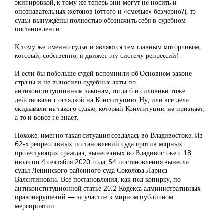
экипировкой, к тому же теперь они могут не носить и
опознавательных жетонов (оттого и «смелые» безмерно?), то
судьи вынуждены полностью обозначить себя в судебном
постановлении.
К тому же именно судьи и являются тем главным моторчиком,
который, собственно, и движет эту систему репрессий!
И если бы побольше судей вспомнили об Основном законе
страны и не выносили судебные акты по
антиконституционным законам, тогда б и силовики тоже
действовали с оглядкой на Конституцию. Ну, или все дела
скидывали на такого судью, который Конституцию не признает,
а то и вовсе не знает.
Похоже, именно такая ситуация создалась во Владивостоке. Из
62-х репрессивных постановлений суда против мирных
протестующих граждан, вынесенных во Владивостоке с 18
июля по 4 сентября 2020 года, 54 постановления вынесла
судья Ленинского районного суда Соколова Лариса
Валентиновна. Все постановления, как под копирку, по
антиконституционной статье 20.2 Кодекса административных
правонарушений — за участие в мирном публичном
мероприятии.