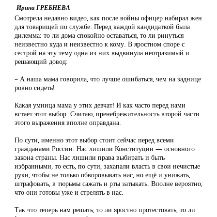
Ирина ГРЕБНЕВА
Смотрела недавно видео, как после войны офицер набирал жен
для товарищей по службе. Перед каждой кандидаткой была
дилемма: то ли дома спокойно оставаться, то ли ринуться
неизвестно куда и неизвестно к кому. В яростном споре с
сестрой на эту тему одна из них выдвинула неотразимый и
решающий довод:
– А наша мама говорила, что лучше ошибаться, чем на заднице
ровно сидеть!
Какая умница мама у этих девчат! И как часто перед нами
встает этот выбор. Считаю, пренебрежительность второй части
этого выражения вполне оправдана.
По сути, именно этот выбор стоит сейчас перед всеми
гражданами России. Нас лишили Конституции — основного
закона страны. Нас лишили права выбирать и быть
избранными, то есть, по сути, захапали власть в свои нечистые
руки, чтобы не только обворовывать нас, но ещё и унижать,
штрафовать, в тюрьмы сажать и рты затыкать. Вполне вероятно,
что они готовы уже и стрелять в нас.
Так что теперь нам решать, то ли яростно протестовать, то ли