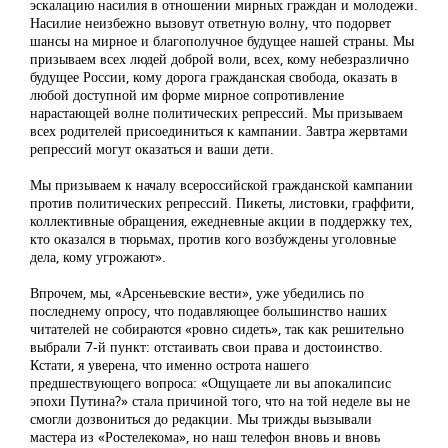
эскалацию насилия в отношении мирных граждан и молодежи.
Насилие неизбежно вызовут ответную волну, что подорвет
шансы на мирное и благополучное будущее нашей страны. Мы
призываем всех людей доброй воли, всех, кому небезразлично
будущее России, кому дорога гражданская свобода, оказать в
любой доступной им форме мирное сопротивление
нарастающей волне политических репрессий. Мы призываем
всех родителей присоединиться к кампании. Завтра жервтами
репрессий могут оказаться и ваши дети.
Мы призываем к началу всероссийской гражданской кампании
против политических репрессий. Пикеты, листовки, граффити,
коллективные обращения, ежедневные акции в поддержку тех,
кто оказался в тюрьмах, против кого возбуждены уголовные
дела, кому угрожают».
Впрочем, мы, «Арсеньевские вести», уже убедились по
последнему опросу, что подавляющее большинство наших
читателей не собираются «ровно сидеть», так как решительно
выбрали 7-й пункт: отстаивать свои права и достоинство.
Кстати, я уверена, что именно острота нашего
предшествующего вопроса: «Ощущаете ли вы апокалипсис
эпохи Путина?» стала причиной того, что на той неделе вы не
смогли дозвониться до редакции. Мы трижды вызывали
мастера из «Ростелекома», но наш телефон вновь и вновь