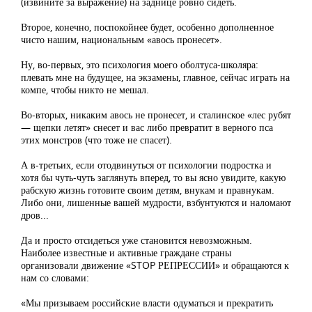
(извините за выражение) на заднице ровно сидеть.
Второе, конечно, поспокойнее будет, особенно дополненное
чисто нашим, национальным «авось пронесет».
Ну, во-первых, это психология моего оболтуса-школяра:
плевать мне на будущее, на экзамены, главное, сейчас играть на
компе, чтобы никто не мешал.
Во-вторых, никаким авось не пронесет, и сталинское «лес рубят
— щепки летят» снесет и вас либо превратит в верного пса
этих монстров (что тоже не спасет).
А в-третьих, если отодвинуться от психологии подростка и
хотя бы чуть-чуть заглянуть вперед, то вы ясно увидите, какую
рабскую жизнь готовите своим детям, внукам и правнукам.
Либо они, лишенные вашей мудрости, взбунтуются и наломают
дров...
Да и просто отсидеться уже становится невозможным.
Наиболее известные и активные граждане страны
организовали движение «STOP РЕПРЕССИИ» и обращаются к
нам со словами:
«Мы призываем российские власти одуматься и прекратить