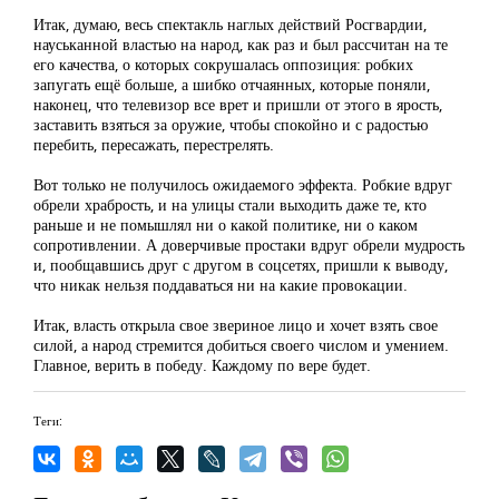
Итак, думаю, весь спектакль наглых действий Росгвардии,
науськанной властью на народ, как раз и был рассчитан на те
его качества, о которых сокрушалась оппозиция: робких
запугать ещё больше, а шибко отчаянных, которые поняли,
наконец, что телевизор все врет и пришли от этого в ярость,
заставить взяться за оружие, чтобы спокойно и с радостью
перебить, пересажать, перестрелять.
Вот только не получилось ожидаемого эффекта. Робкие вдруг
обрели храбрость, и на улицы стали выходить даже те, кто
раньше и не помышлял ни о какой политике, ни о каком
сопротивлении. А доверчивые простаки вдруг обрели мудрость
и, пообщавшись друг с другом в соцсетях, пришли к выводу,
что никак нельзя поддаваться ни на какие провокации.
Итак, власть открыла свое звериное лицо и хочет взять свое
силой, а народ стремится добиться своего числом и умением.
Главное, верить в победу. Каждому по вере будет.
Теги: