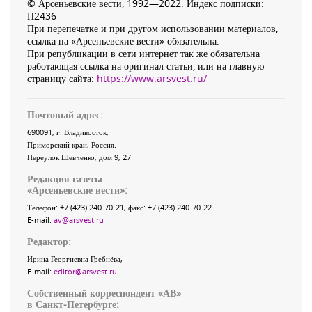
© Арсеньевские вести, 1992—2022. Индекс подписки:
П2436
При перепечатке и при другом использовании материалов,
ссылка на «Арсеньевские вести» обязательна.
При републикации в сети интернет так же обязательна
работающая ссылка на оригинал статьи, или на главную
страницу сайта:
https://www.arsvest.ru/
Почтовый адрес:
690091
, г.
Владивосток
,
Приморский край
,
Россия
.
Переулок Шевченко
, дом 9, 27
Редакция газеты
«
Арсеньевские вести
»:
Телефон:
+7 (423) 240-70-21
, факс:
+7 (423) 240-70-22
E-mail:
av@arsvest.ru
Редактор:
Ирина Георгиевна Гребнёва,
E-mail:
editor@arsvest.ru
Собственный корреспондент «АВ»
в Санкт-Петербурге: