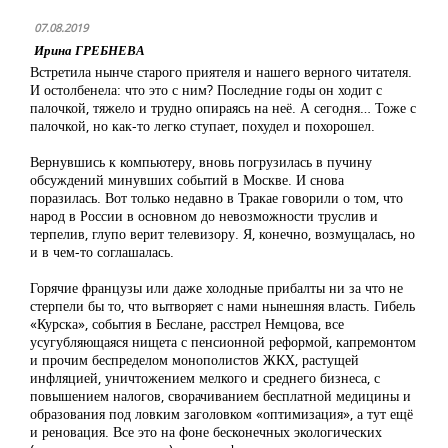
07.08.2019
Ирина ГРЕБНЕВА
Встретила нынче старого приятеля и нашего верного читателя.
И остолбенела: что это с ним? Последние годы он ходит с
палочкой, тяжело и трудно опираясь на неё. А сегодня… Тоже с
палочкой, но как-то легко ступает, похудел и похорошел.
Вернувшись к компьютеру, вновь погрузилась в пучину
обсуждений минувших событий в Москве. И снова
поразилась. Вот только недавно в Тракае говорили о том, что
народ в России в основном до невозможности труслив и
терпелив, глупо верит телевизору. Я, конечно, возмущалась, но
и в чем-то соглашалась.
Горячие французы или даже холодные прибалты ни за что не
стерпели бы то, что вытворяет с нами нынешняя власть. Гибель
«Курска», события в Беслане, расстрел Немцова, все
усугубляющаяся нищета с пенсионной реформой, капремонтом
и прочим беспределом монополистов ЖКХ, растущей
инфляцией, уничтожением мелкого и среднего бизнеса, с
повышением налогов, сворачиванием бесплатной медицины и
образования под ловким заголовком «оптимизация», а тут ещё
и реновация. Все это на фоне бесконечных экологических