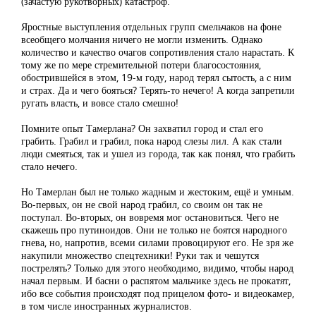
(зачастую рукотворных) катастроф.
Яростные выступления отдельных групп смельчаков на фоне
всеобщего молчания ничего не могли изменить. Однако
количество и качество очагов сопротивления стало нарастать. К
тому же по мере стремительной потери благосостояния,
обострившейся в этом, 19-м году, народ терял сытость, а с ним
и страх. Да и чего бояться? Терять-то нечего! А когда запретили
ругать власть, и вовсе стало смешно!
Помните опыт Тамерлана? Он захватил город и стал его
грабить. Грабил и грабил, пока народ слезы лил. А как стали
люди смеяться, так и ушел из города, так как понял, что грабить
стало нечего.
Но Тамерлан был не только жадным и жестоким, ещё и умным.
Во-первых, он не свой народ грабил, со своим он так не
поступал. Во-вторых, он вовремя мог остановиться. Чего не
скажешь про путиноидов. Они не только не боятся народного
гнева, но, напротив, всеми силами провоцируют его. Не зря же
накупили множество спецтехники! Руки так и чешутся
пострелять? Только для этого необходимо, видимо, чтобы народ
начал первым. И басни о распятом мальчике здесь не прокатят,
ибо все события происходят под прицелом фото- и видеокамер,
в том числе иностранных журналистов.