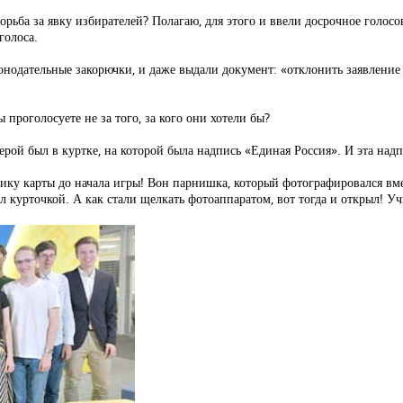
ет борьба за явку избирателей? Полагаю, для этого и ввели досрочное гол
голоса.
нодательные закорючки, и даже выдали документ: «отклонить заявление
 проголосуете не за того, за кого они хотели бы?
герой был в куртке, на которой была надпись «Единая Россия». И эта над
ику карты до начала игры! Вон парнишка, который фотографировался вме
 курточкой. А как стали щелкать фотоаппаратом, вот тогда и открыл! У