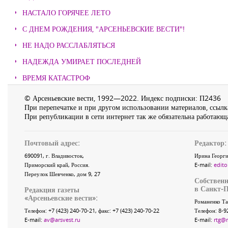
НАСТАЛО ГОРЯЧЕЕ ЛЕТО
С ДНЕМ РОЖДЕНИЯ, "АРСЕНЬЕВСКИЕ ВЕСТИ"!
НЕ НАДО РАССЛАБЛЯТЬСЯ
НАДЕЖДА УМИРАЕТ ПОСЛЕДНЕЙ
ВРЕМЯ КАТАСТРОФ
© Арсеньевские вести, 1992—2022. Индекс подписки: П2436
При перепечатке и при другом использовании материалов, ссылка
При републикации в сети интернет так же обязательна работающа
Почтовый адрес:
Редактор:
690091
, г.
Владивосток
,
Ирина Георги
Приморский край
,
Россия
.
E-mail:
edito
Переулок Шевченко
, дом 9, 27
Собственн
в Санкт-П
Редакция газеты
«
Арсеньевские вести
»:
Романенко Та
Телефон:
+7 (423) 240-70-21
, факс:
+7 (423) 240-70-22
Телефон: 8-9
E-mail:
av@arsvest.ru
E-mail:
rtg@