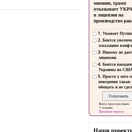
мнению, трамп
отказывает УКР
в лицензии на
производство рак
1. Уважает Путин
2. Боится увелич
эскалацию конфл
3. Никому не дает
лицензии.
4. Боится нападе
Украины на СШ
5. Просто у него 
поведения такая:
обещать и не сдел
Всего проголосовало
1 человек
Прошлые опросы
Наши проект