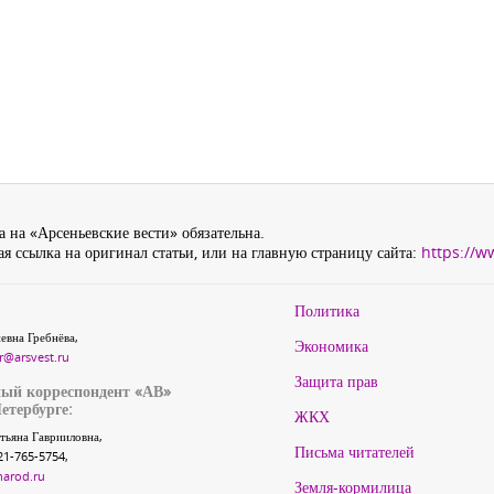
 на «Арсеньевские вести» обязательна.
я ссылка на оригинал статьи, или на главную страницу сайта:
https://w
Политика
евна Гребнёва,
Экономика
r@arsvest.ru
Защита прав
ый корреспондент «АВ»
етербурге:
ЖКХ
тьяна Гаврииловна,
Письма читателей
21-765-5754,
narod.ru
Земля-кормилица