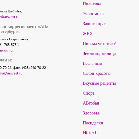
Политика
евна Гребнёва,
Экономика
r@arsvest.ru
Защита прав
ый корреспондент «АВ»
етербурге:
ЖКХ
тьяна Гаврииловна,
Письма читателей
21-765-5754,
narod.ru
Земля-кормилица
кламы:
Вселенная
40-70-21, факс: (423) 240-70-22
Салон красоты
ma@arsvest.ru
Вкусные рецепты
Спорт
АВтобан
Здоровье
Посиделки
Hi-tech