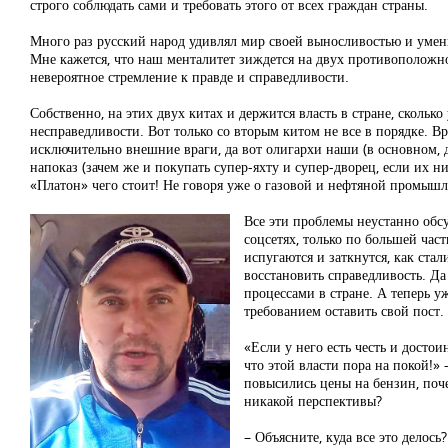
строго соблюдать сами и требовать этого от всех граждан страны.
Много раз русский народ удивлял мир своей выносливостью и умени
Мне кажется, что наш менталитет зиждется на двух противоположн
невероятное стремление к правде и справедливости.
Собственно, на этих двух китах и держится власть в стране, скольк
несправедливости. Вот только со вторым китом не все в порядке. Вр
исключительно внешние враги, да вот олигархи наши (в основном, 
напоказ (зачем же и покупать супер-яхту и супер-дворец, если их ни
«Платон» чего стоит! Не говоря уже о газовой и нефтяной промышл
Все эти проблемы неустанно обс
соцсетях, только по большей час
испугаются и заткнутся, как ста
восстановить справедливость. Да
процессами в стране. А теперь у
требованием оставить свой пост.
«Если у него есть честь и достои
что этой власти пора на покой!»
повысились цены на бензин, поч
никакой перспективы?
– Объясните, куда все это делось?