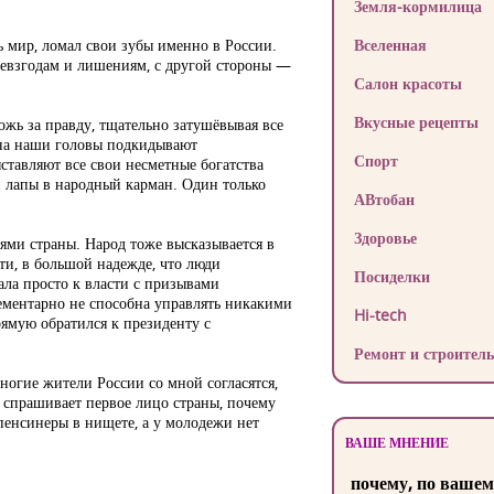
Земля-кормилица
 мир, ломал свои зубы именно в России.
Вселенная
невзгодам и лишениям, с другой стороны —
Салон красоты
Вкусные рецепты
ложь за правду, тщательно затушёвывая все
ы на наши головы подкидывают
Спорт
ставляют все свои несметные богатства
вои лапы в народный карман. Один только
АВтобан
Здоровье
ями страны. Народ тоже высказывается в
ети, в большой надежде, что люди
Посиделки
ала просто к власти с призывами
лементарно не способна управлять никакими
Hi-tech
рямую обратился к президенту с
Ремонт и строитель
многие жители России со мной согласятся,
я, спрашивает первое лицо страны, почему
пенсинеры в нищете, а у молодежи нет
ВАШЕ МНЕНИЕ
почему, по вашем