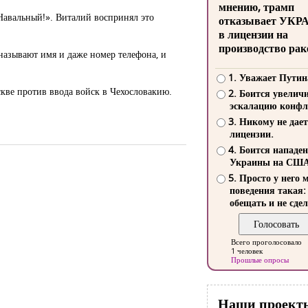
мнению, трамп
Навальный!». Виталий воспринял это
отказывает УКР
в лицензии на
производство рак
называют имя и даже номер телефона, и
1. Уважает Путин
скве против ввода войск в Чехословакию.
2. Боится увелич
эскалацию конфл
3. Никому не дает
лицензии.
4. Боится нападе
Украины на СШ
5. Просто у него 
поведения такая:
обещать и не сдел
Всего проголосовало
1 человек
Прошлые опросы
Наши проект