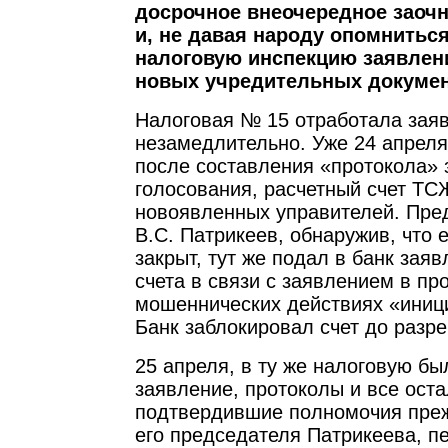
досрочное внеочередное заочн
и, не давая народу опомниться
налоговую инспекцию заявлен
новых учредительных докумен
Налоговая № 15 отработала зая
незамедлительно. Уже 24 апреля,
после составления «протокола» 
голосования, расчетный счет ТС
новоявленных управителей. Пр
В.С. Патрикеев, обнаружив, что е
закрыт, тут же подал в банк зая
счета в связи с заявлением в пр
мошеннических действиях «иниц
Банк заблокировал счет до разр
25 апреля, в ту же налоговую б
заявление, протоколы и все ост
подтвердившие полномочия преж
его председателя Патрикеева, п