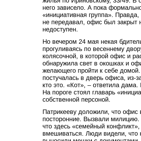
жилья по Ириновскому, 33/49. В 
него зависело. А пока формальн
«инициативная группа». Правда,
не передавал, офис был закрыт н
недоступен.
Но вечером 24 мая некая бдител
прогуливаясь по весеннему двор
колясочной, в которой офис и ра
обнаружила свет в окошках и офи
желающего пройти к себе домой.
постучалась в дверь офиса, из-з
кто это. «Кот», – ответила дама.
На пороге стоял главарь «иници
собственной персоной.
Патрикееву доложили, что офис в
посторонние. Вызвали милицию. 
что здесь «семейный конфликт», 
вмешиваться. Люди видели, что 
выносили мешки с документами. 