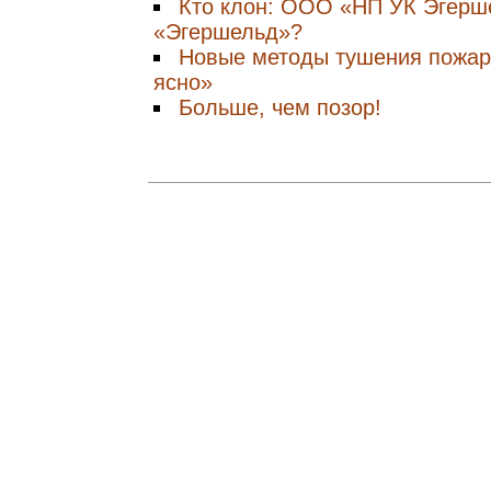
Кто клон: ООО «НП УК Эгерш
«Эгершельд»?
Новые методы тушения пожара
ясно»
Больше, чем позор!