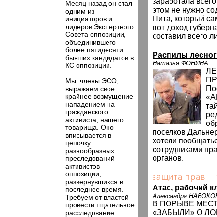
заработала всего
Месяц назад он стал
этом не нужно со
одним из
Пита, который са
инициаторов и
лидеров Экспертного
вот доход губерн
Совета оппозиции,
составил всего л
объединившего
более пятидесяти
Распилы лесног
бывших кандидатов в
Наталья ФОНИНА
КС оппозиции.
ЛЕ
П
Мы, члены ЭСО,
По
выражаем свое
крайнее возмущение
«А
нападением на
та
гражданского
ре
активиста, нашего
об
товарища. Оно
поселков Дальнер
вписывается в
хотели пообщатьс
цепочку
сотрудниками пр
разнообразных
органов.
преследований
активистов
оппозиции,
развернувшихся в
Атас, рабочий к
последнее время.
Александра НАБОКО
Требуем от властей
В ПОРЫВЕ МЕС
провести тщательное
«ЗАБЫЛИ» О ЛО
расследование