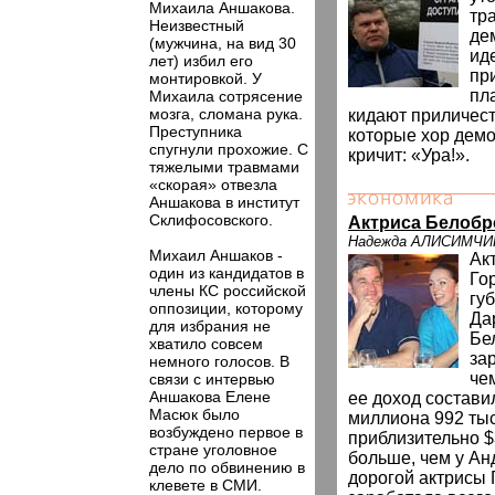
Михаила Аншакова.
тр
Неизвестный
де
(мужчина, на вид 30
иде
лет) избил его
пр
монтировкой. У
пл
Михаила сотрясение
мозга, сломана рука.
кидают приличест
Преступника
которые хор дем
спугнули прохожие. С
кричит: «Ура!».
тяжелыми травмами
«скорая» отвезла
Аншакова в институт
Склифосовского.
Актриса Белобр
Надежда АЛИСИМЧИ
Михаил Аншаков -
Ак
один из кандидатов в
Гор
члены КС российской
гу
оппозиции, которому
Да
для избрания не
Бе
хватило совсем
за
немного голосов. В
чем
связи с интервью
Аншакова Елене
ее доход состави
Масюк было
миллиона 992 тыс
возбуждено первое в
приблизительно $
стране уголовное
больше, чем у А
дело по обвинению в
дорогой актрисы 
клевете в СМИ.