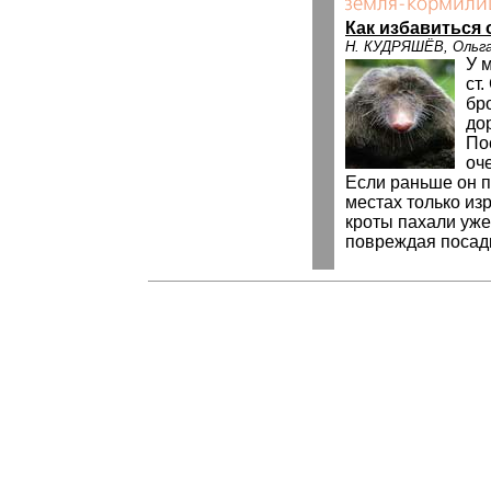
Как избавиться 
Н. КУДРЯШЁВ, Оль
У 
ст.
бр
до
По
оч
Если раньше он 
местах только из
кроты пахали уже
повреждая посад