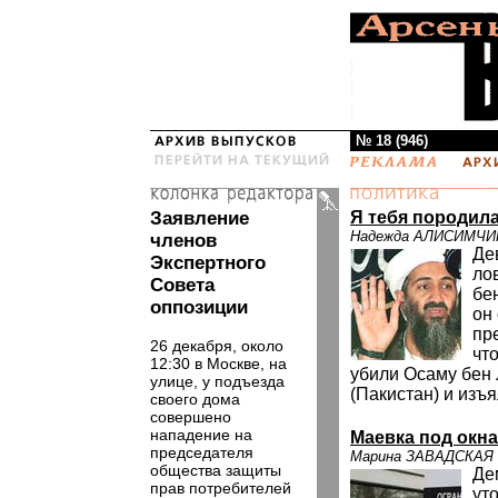
№ 18 (946)
Заявление
Я тебя породила
Надежда АЛИСИМЧИ
членов
Де
Экспертного
ло
Совета
бе
оппозиции
он 
пр
26 декабря, около
чт
12:30 в Москве, на
убили Осаму бен
улице, у подъезда
(Пакистан) и изъя
своего дома
совершено
нападение на
Маевка под окн
председателя
Марина ЗАВАДСКАЯ
общества защиты
Де
прав потребителей
ут