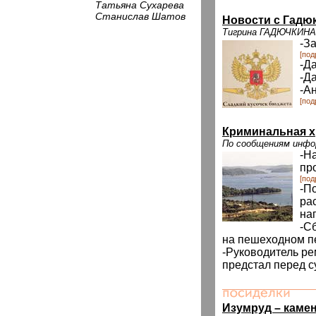
Татьяна Сухарева
Станислав Шатов
Новости с Гадю
Тигрина ГАДЮЧКИНА
-З
[под
-Да
-Д
-А
[под
Криминальная х
По сообщениям инф
-Н
пр
[под
-П
ра
на
-С
на пешеходном п
-Руководитель ре
предстал перед с
Изумруд – каме