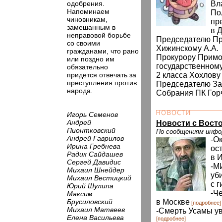
одобрения.
Вл
Напоминаем
По
чиновникам,
пр
замешанным в
в 
неправовой борьбе
Председателю Пр
со своими
Хижинскому А.А.
гражданами, что рано
Прокурору Примор
или поздно им
государственному
обязательно
придется отвечать за
2 класса Хохлову
преступления против
Председателю За
народа.
Собрания ПК Горч
Игорь Семенов
Андрей
Новости с Восто
Пионтковский
По сообщениям инф
Андрей Гаврилов
-О
Ирина Гребнева
ос
Радик Сайдашев
в 
Сергей Давидис
-М
Михаил Шнейдер
уб
Михаил Вестицкий
с 
Юрий Шулипа
-Ч
Максим
Брусиловский
в Москве
[подробнее]
Михаил Матвеев
-Смерть Усамы ув
Елена Васильева
[подробнее]