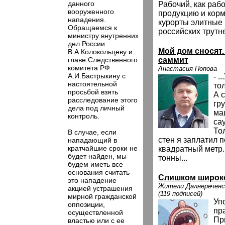
данного
Рабочий, как раб
вооруженного
продукцию и корми
нападения.
курорты элитные 
Обращаемся к
российских трутн
министру внутренних
дел России
Мой дом сносят
В.А.Колокольцеву и
главе Следственного
саммит
комитета РФ
Анастасия Попова
А.И.Бастрыкину с
- .
настоятельной
то
просьбой взять
А с
расследование этого
гр
дела под личный
ма
контроль.
сау
То
В случае, если
стен я заплатил п
нападающий в
кратчайшие сроки не
квадратный метр.
будет найден, мы
тонны...
будем иметь все
основания считать
Слишком широко
это нападение
Жители Далнереченск
акцией устрашения
(119 подписей)
мирной гражданской
Уп
оппозиции,
пр
осуществленной
Пр
властью или с ее