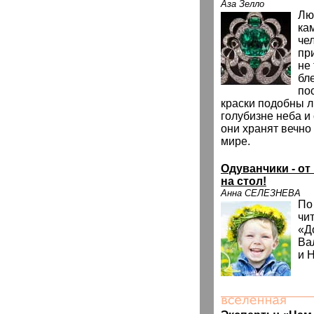
Аза Зелло
Лю
ка
че
пр
не 
бле
по
краски подобны л
голубизне неба и
они хранят вечн
мире.
Одуванчики - от
на стол!
Анна СЕЛЕЗНЕВА
По
чи
«Д
Ва
и 