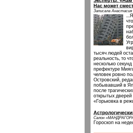
Эксперты: «Нам 
Нас может смес
Записала Анастасия
...
чт
пр
на
бо
Уг
вир
тысяч людей оста
реальность, то ч
несколько секунд
префектуре Мияги
человек ровно по
Островский, реда
побывавший в Яп
после трагически
открытых дверей 
«Горьковка в реж
Астрологически
Салон «МАНДРАГОР
Гороскоп на неде