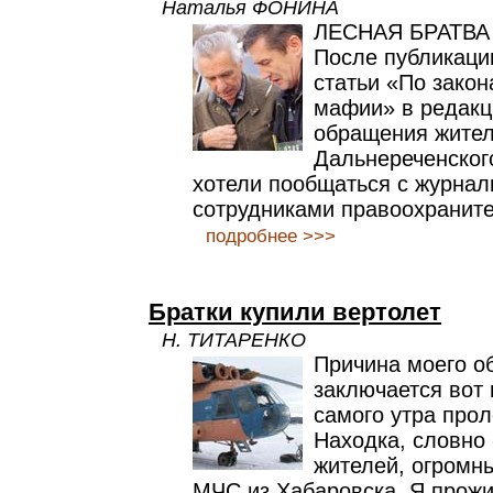
Наталья ФОНИНА
ЛЕСНАЯ БРАТВ
После публикаци
статьи «По закон
мафии» в редак
обращения жител
Дальнереченског
хотели пообщаться с журнал
сотрудниками правоохраните
подробнее >>>
Братки купили вертолет
Н. ТИТАРЕНКО
Причина моего о
заключается вот 
самого утра про
Находка, словно
жителей, огромн
МЧС из Хабаровска. Я прожи