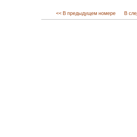
<< В предыдущем номере
В сл