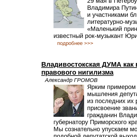
29 мая в Петерб
Владимира Путин
и участниками бл
литературно-муз
«Маленький прин
известный рок-музыкант Юри
подробнее >>>
Владивостокская ДУМА как
правового нигилизма
Александр ГРОМОВ
Ярким примером 
мышления депута
из последних их
присвоение зван
гражданин Влади
губернатору Приморского кр
Мы сознательно упускаем м
подобной депутатской выход