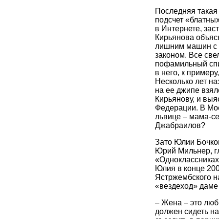
Последняя такая 
подсчет «блатны
в Интернете, зас
Кирьянова объясн
лишним машин с 
законом. Все све
пофамильный спи
в него, к пример
Несколько лет на
на ее джипе взял
Кирьянову, и выя
Федерации. В Мос
львице – мама-с
Джабраилов?
Зато Юлии Бочков
Юрий Мильнер, г
«Одноклассниках»
Юлия в конце 20
Ястржембского на
«вездеход» даме
– Жена – это люб
должен сидеть на