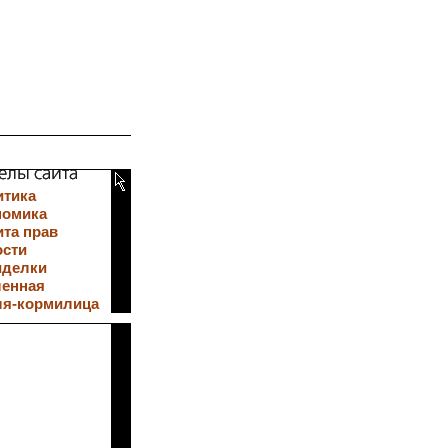
итика
номика
та прав
ости
иделки
ленная
ля-кормилица