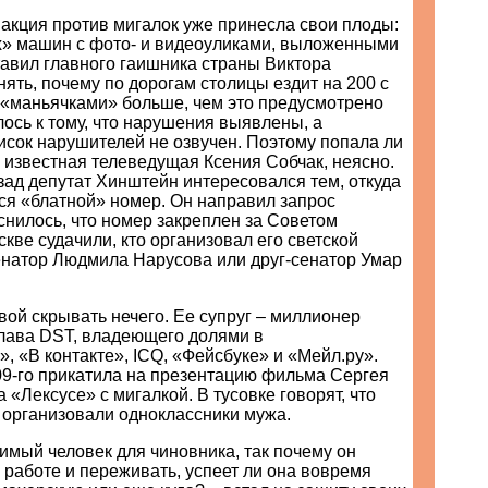
акция против мигалок уже принесла свои плоды:
х» машин с фото- и видеоуликами, выложенными
тавил главного гаишника страны Виктора
ять, почему по дорогам столицы ездит на 200 с
«маньячками» больше, чем это предусмотрено
лось к тому, что нарушения выявлены, а
сок нарушителей не озвучен. Поэтому попала ли
у, известная телеведущая Ксения Собчак, неясно.
зад депутат Хинштейн интересовался тем, откуда
ся «блатной» номер. Он направил запрос
снилось, что номер закреплен за Советом
кве судачили, кто организовал его светской
енатор Людмила Нарусова или друг-сенатор Умар
ой скрывать нечего. Ее супруг – миллионер
лава DST, владеющего долями в
, «В контакте», ICQ, «Фейсбуке» и «Мейл.ру».
09-го прикатила на презентацию фильма Сергея
 «Лексусе» с мигалкой. В тусовке говорят, что
 организовали одноклассники мужа.
имый человек для чиновника, так почему он
 работе и переживать, успеет ли она вовремя