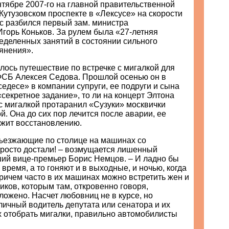
ентябре 2007-го на главной правительственной
Кутузовском проспекте в «Лексусе» на скорости
ас разбился первый зам. министра
горь Коньков. За рулем была «27-летняя
еделенных занятий в состоянии сильного
янения».
ось путешествие по встречке с мигалкой для
ФСБ Алексея Седова. Прошлой осенью он в
десе» в компании супруги, ее подруги и сына
«секретное задание», то ли на концерт Элтона
с мигалкой протаранил «Сузуки» москвички
. Она до сих пор лечится после аварии, ее
жит восстановлению.
зъезжающие по столице на машинах со
просто достали! – возмущается лишенный
ий вице-премьер Борис Немцов. – И ладно бы
 время, а то гоняют и в выходные, и ночью, когда
ричем часто в их машинах можно встретить жен и
иков, которым там, откровенно говоря,
ложено. Насчет любовниц не в курсе, но
личный водитель депутата или сенатора и их
их отобрать мигалки, правильно автомобилисты