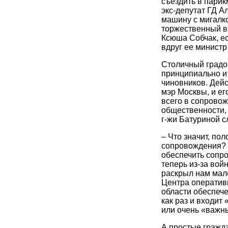
съездить в парик
экс-депутат ГД А
машину с мигалко
торжественный ве
Ксюша Собчак, ес
вдруг ее министр
Столичный градо
принципиально и 
чиновников. Дейс
мэр Москвы, и ег
всего в сопрово
общественности,
г-жи Батуриной с
– Что значит, по
сопровождения? Н
обеспечить сопр
теперь из-за вой
раскрыл нам мале
Центра оператив
области обеспеч
как раз и входит
или очень «важн
А простые гражда