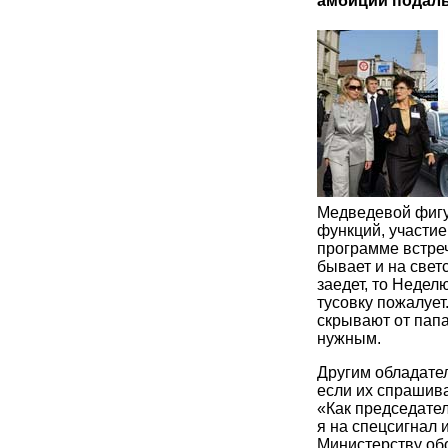
амбиции подал
Медведевой фигу
функций, участие
программе встре
бывает и на свет
заедет, то Недел
тусовку пожалуе
скрывают от пап
нужным.
Другим обладате
если их спрашива
«Как председате
я на спецсигнал
Министерству обо