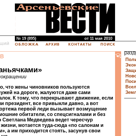
№ 19 (895)
от 11 мая 2010
в
Пол
Эко
аньячками»
Защи
Нов
сокращении
Пос
то, что жены чиновников пользуются
Все
ужей на дороге, жалуются даже сами
Зем
лок. К тому, что перекрывают движение, если
и президент, все привыкли давно, а вот
ортежа первой леди вызывает возмущение
мошние обитатели, со спецсигналами и без
то Светлана Медведева ведет чересчур
 жизни, мотается туда-сюда «по салонам и
, а им приходится стоять, засунув свои