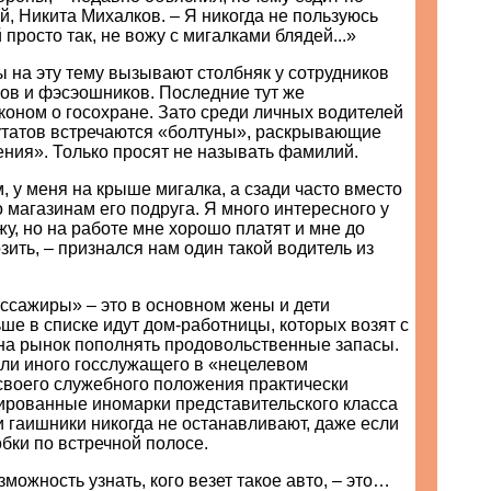
й, Никита Михалков. – Я никогда не пользуюсь
 просто так, не вожу с мигалками блядей...»
 на эту тему вызывают столбняк у сотрудников
ов и фэсэошников. Последние тут же
оном о госохране. Зато среди личных водителей
утатов встречаются «болтуны», раскрывающие
ния». Только просят не называть фамилий.
м, у меня на крыше мигалка, а сзади часто вместо
 магазинам его подруга. Я много интересного у
жу, но на работе мне хорошо платят и мне до
озить, – признался нам один такой водитель из
ссажиры» – это в основном жены и дети
ше в списке идут дом-работницы, которых возят с
на рынок пополнять продовольственные запасы.
или иного госслужащего в «нецелевом
своего служебного положения практически
ированные иномарки представительского класса
 гаишники никогда не останавливают, даже если
бки по встречной полосе.
можность узнать, кого везет такое авто, – это…