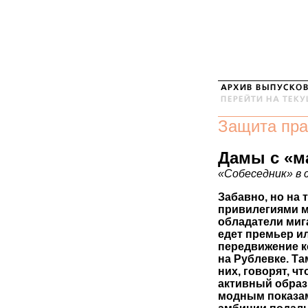
Защита пра
Дамы с «м
«Собеседник» в 
Забавно, но на 
привилегиями м
обладатели мига
едет премьер ил
передвижение к
на Рублевке. Та
них, говорят, ч
активный образ
модным показам»