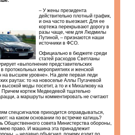
ьше.
– У жены президента
действительно плотный график,
и она часто выезжает. Для ее
кортежа перекрывают дорогу в
разы чаще, чем для Людмилы
Путиной, – признаются наши
источники в ФСО.
Официально в бюджете среди
статей расходов Светланы
рирует «выполнение представительских
 в протокольных мероприятиях и женской
ч на высшем уровне». На деле первая леди
ских раутах: то на новоселье Аллы Пугачевой
ю высокой моды посетит, а то и к Михалкову на
т. Причем кортеж Медведевой тщательно
арацци, а маршруты комментировать не считают
лям спецсигналов приходится оправдываться,
ют: на каком основании по встречке катишь?
ль Общественного совета Министерства обороны,
 имею право. И машина эта принадлежит
роны, – недавно объяснил, почему ездит по