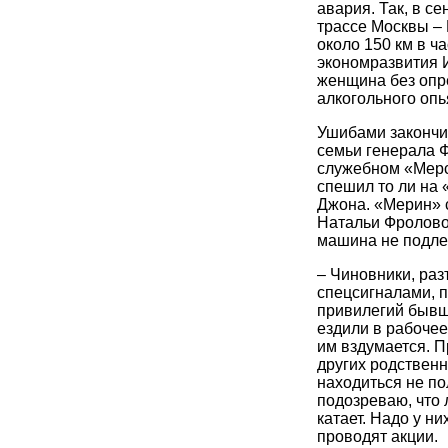
авария. Так, в с
трассе Москвы – 
около 150 км в ч
экономразвития И
женщина без опр
алкогольного опь
Ушибами закончил
семьи генерала 
служебном «Мерсе
спешил то ли на 
Джона. «Мерин» 
Натальи Фроловой
машина не подле
– Чиновники, ра
спецсигналами, 
привилегий бывш
ездили в рабочее
им вздумается. П
других родственн
находиться не по
подозреваю, что 
катает. Надо у н
проводят акции.