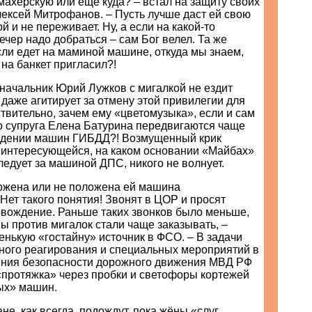
махерскую или еще куда? – встал на защиту своих
лексей Митрофанов. – Пусть лучше даст ей свою
й и не переживает. Ну, а если на какой-то
чер надо добраться – сам Бог велел. Та же
ли едет на маминой машине, откуда мы знаем,
 на банкет пригласил?!
начальник Юрий Лужков с мигалкой не ездит
даже агитирует за отмену этой привилегии для
твительно, зачем ему «цветомузыка», если и сам
о супруга Елена Батурина передвигаются чаще
ждении машин ГИБДД?! Возмущенный крик
 интересующейся, на каком основании «Майбах»
ледует за машиной ДПС, никого не волнует.
ложена или не положена ей машина
ет такого понятия! Звонят в ЦОР и просят
овождение. Раньше таких звонков было меньше,
ны против мигалок стали чаще заказывать, –
нькую «гостайну» источник в ФСО. – В задачи
ного реагирования и специальных мероприятий в
ения безопасности дорожного движения МВД РФ
 «протяжка» через пробки и светофоры кортежей
ых» машин.
не, как всегда, подождут, пока жёны «слуг