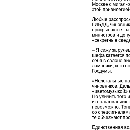
Москве с мигалко
этой привилегией
Любые расспросы
ГИБДД, чиновник
прикрываются зак
министров и деп
«секретные сведе
– Я сижу за руле
шефа катается по
себя в салоне ви
лампочки, кого в
Госдумы.
«Нелегальные па
чиновников. Даль
«цветомузыкой» 
Но уличить того 
использовании» 
невозможно. Тон
со спецсигналами
те объезжают про
Единственная воз