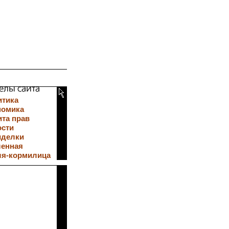
итика
номика
та прав
ости
иделки
ленная
ля-кормилица