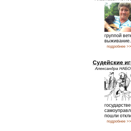
группой вет
выживание.
подробнее >
Судейские иг
Александра НАБ
государстве
самоуправл
пошли откли
подробнее >