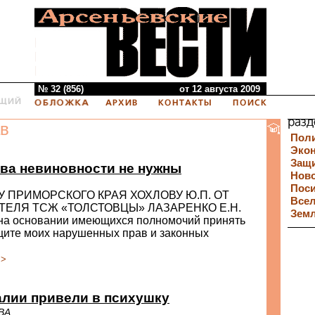
№ 32 (856)
от 12 августа 2009
в
Пол
Эко
Защи
ва невиновности не нужны
Нов
Пос
 ПРИМОРСКОГО КРАЯ ХОХЛОВУ Ю.П. ОТ
Все
ЕЛЯ ТСЖ «ТОЛСТОВЦЫ» ЛАЗАРЕНКО Е.Н.
Зем
на основании имеющихся полномочий принять
щите моих нарушенных прав и законных
>>
алии привели в психушку
ВА