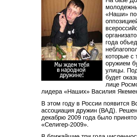
На базе Д
молодежны
«Наши» по
оппозицие
всероссийс
организат
года объед
неблагопо
которые с
оружием б
улицы. По
будет оказ
лице Росм
лидера «Наших» Василия Якемен
В этом году в России появится В
ассоциация дружин (ВАД). Решен
декабрю 2009 года было принят
«Селигер-2009».
В ближайшие три года численнос