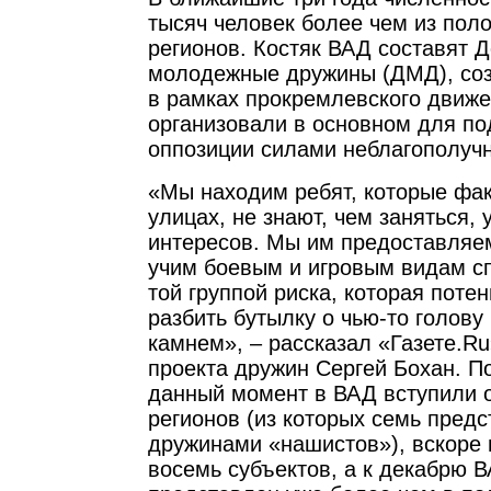
тысяч человек более чем из пол
регионов. Костяк ВАД составят 
молодежные дружины (ДМД), соз
в рамках прокремлевского движ
организовали в основном для по
оппозиции силами неблагополучн
«Мы находим ребят, которые фак
улицах, не знают, чем заняться, у
интересов. Мы им предоставляе
учим боевым и игровым видам сп
той группой риска, которая поте
разбить бутылку о чью-то голову 
камнем», – рассказал «Газете.R
проекта дружин Сергей Бохан. П
данный момент в ВАД вступили о
регионов (из которых семь пре
дружинами «нашистов»), вскоре
восемь субъектов, а к декабрю 