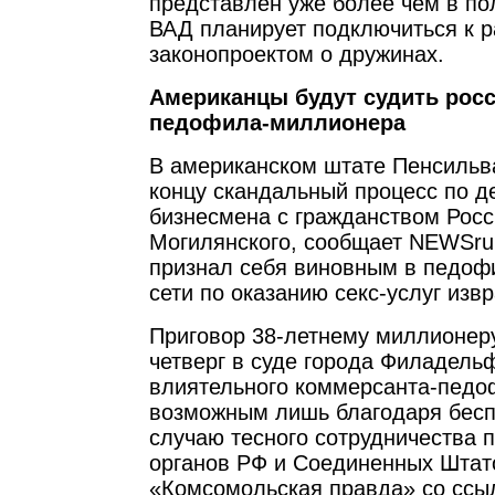
представлен уже более чем в по
ВАД планирует подключиться к 
законопроектом о дружинах.
Американцы будут судить росс
педофила-миллионера
В американском штате Пенсильв
концу скандальный процесс по д
бизнесмена с гражданством Рос
Могилянского, сообщает NEWSru
признал себя виновным в педоф
сети по оказанию секс-услуг изв
Приговор 38-летнему миллионеру
четверг в суде города Филадель
влиятельного коммерсанта-педо
возможным лишь благодаря бес
случаю тесного сотрудничества 
органов РФ и Соединенных Штато
«Комсомольская правда» со ссы