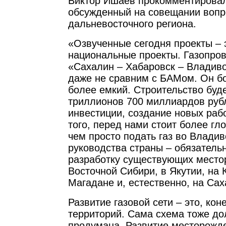
Виктор Ишаев прокомментировал
обсужденный на совещании вопр
дальневосточного региона.
«Озвученные сегодня проекты –
национальные проекты. Газопров
«Сахалин – Хабаровск – Владив
даже не сравним с БАМом. Он б
более емкий. Строительство буде
триллионов 700 миллиардов руб
инвестиции, создание новых раб
того, перед нами стоит более гл
чем просто подать газ во Владив
руководства страны – обязатель
разработку существующих место
Восточной Сибири, в Якутии, на 
Магадане и, естественно, на Сах
Развитие газовой сети – это, кон
территорий. Сама схема тоже до
продумана. Развитие месторожде