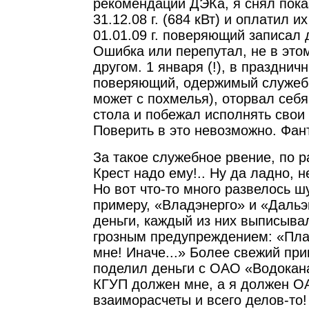
рекомендации ДЭКа, я снял пока
31.12.08 г. (684 кВт) и оплатил их
01.01.09 г. поверяющий записал д
Ошибка или перепутал, не в это
другом. 1 января (!), в празднич
поверяющий, одержимый служеб
может с похмелья), оторвал себя
стола и побежал исполнять свои
Поверить в это невозможно. Фан
За такое служебное рвение, по 
Крест надо ему!.. Ну да ладно, 
Но вот что-то много развелось шу
примеру, «Владэнерго» и «Дальэ
деньги, каждый из них выписыва
грозным предупреждением: «Плат
мне! Иначе...» Более свежий пр
поделил деньги с ОАО «Водокана
КГУП должен мне, а я должен О
взаиморасчеты и всего делов-то