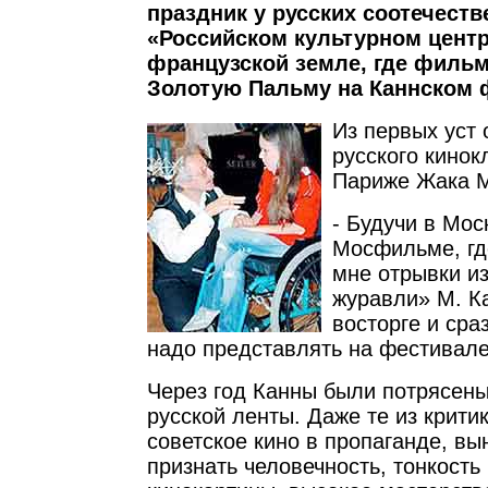
праздник у русских соотечеств
«Российском культурном центр
французской земле, где фильм
Золотую Пальму на Каннском 
Из первых уст 
русского кино
Париже Жака 
- Будучи в Мос
Мосфильме, гд
мне отрывки и
журавли» М. К
восторге и сраз
надо представлять на фестивале
Через год Канны были потрясен
русской ленты. Даже те из критик
советское кино в пропаганде, в
признать человечность, тонкость