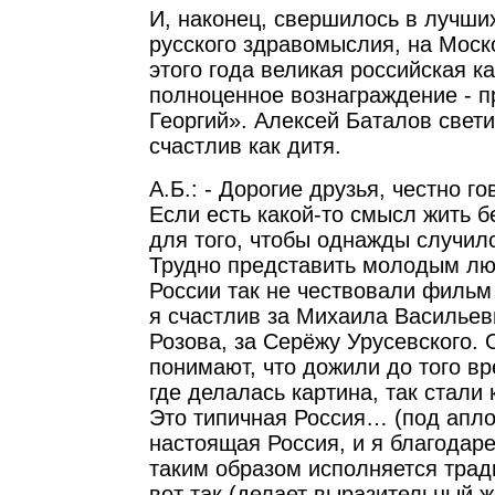
И, наконец, свершилось в лучши
русского здравомыслия, на Мос
этого года великая российская к
полноценное вознаграждение - п
Георгий». Алексей Баталов свет
счастлив как дитя.
А.Б.: - Дорогие друзья, честно г
Если есть какой-то смысл жить б
для того, чтобы однажды случилс
Трудно представить молодым люд
России так не чествовали фильм
я счастлив за Михаила Васильев
Розова, за Серёжу Урусевского. 
понимают, что дожили до того вр
где делалась картина, так стали 
Это типичная Россия… (под ап
настоящая Россия, и я благодаре
таким образом исполняется трад
вот так (делает выразительный ж