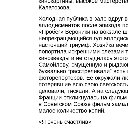
кинокартины, высокое мастерст
Калатозова.
Холодная публика в зале вдруг 
аплодисментов после эпизода пр
«Пробег» Вероники на вокзале ш
непрекращающийся гул аплодисм
настоящий триумф. Хозяйка веч
попортила искренними слезами 
кинозвезды и не стыдилась этого
Самойлову, смущённую и рыдающ
буквально “расстреливали” всп
фоторепортёров. Её окружали л
потерявшие всю свою светскость
целовали, тискали. А на следую
Франции откликнулась на фильм 
в Советском Союзе фильм замал
малое количество копий.
«Я очень счастлив»