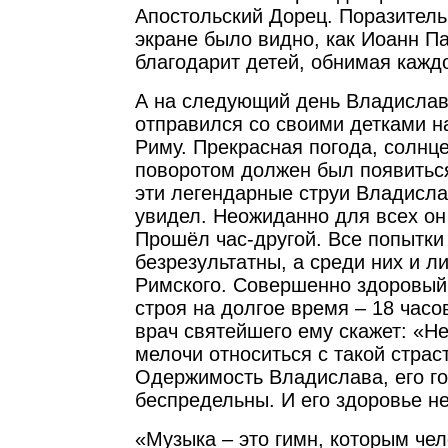
Апостольский Дорец. Поразитель
экране было видно, как Иоанн П
благодарит детей, обнимая каждо
А на следующий день Владислав
отправился со своими детками н
Риму. Прекрасная погода, солнце
поворотом должен был появитьс
эти легендарные струи Владисла
увидел. Неожиданно для всех он
Прошёл час-другой. Все попытки
безрезультатны, а среди них и л
Римского. Совершенно здоровый
строя на долгое время – 18 часо
врач святейшего ему скажет: «Н
мелочи относиться с такой страс
Одержимость Владислава, его го
беспредельны. И его здоровье н
«Музыка – это гимн, которым че