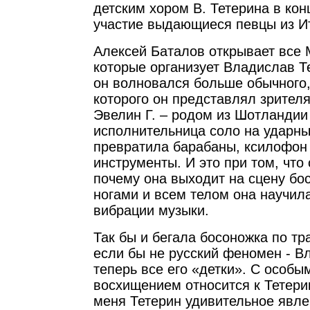
детским хором В. Тетерина в ко
участие выдающиеся певцы из И
Алексей Баталов открывает все 
которые организует Владислав Т
он волновался больше обычного,
которого он представлял зрителя
Эвелин Г. – родом из Шотландии
исполнительница соло на ударны
превратила барабаны, ксилофон
инструменты. И это при том, что 
почему она выходит на сцену бо
ногами и всем телом она научил
вибрации музыки.
Так бы и бегала босоножка по т
если бы не русский феномен - В
теперь все его «детки». С особы
восхищением относится к Тетери
меня Тетерин удивительное явлен