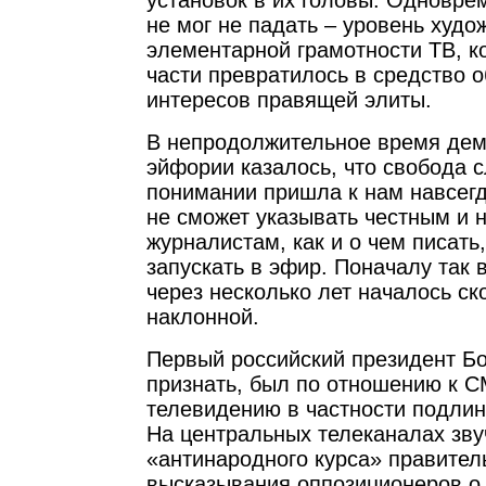
установок в их головы. Одноврем
не мог не падать – уровень худо
элементарной грамотности ТВ, к
части превратилось в средство 
интересов правящей элиты.
В непродолжительное время дем
эйфории казалось, что свобода 
понимании пришла к нам навсегд
не сможет указывать честным и
журналистам, как и о чем писать
запускать в эфир. Поначалу так 
через несколько лет началось ск
наклонной.
Первый российский президент Бо
признать, был по отношению к 
телевидению в частности подли
На центральных телеканалах зву
«антинародного курса» правитель
высказывания оппозиционеров о