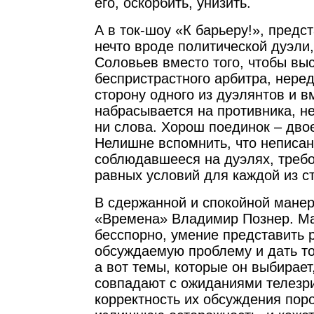
его, оскорбить, унизить.
А в ток-шоу «К барьеру!», пред
нечто вроде политической дуэл
Соловьев вместо того, чтобы выс
беспристрастного арбитра, неред
сторону одного из дуэлянтов и в
набрасывается на противника, не
ни слова. Хорош поединок – двое
Нелишне вспомнить, что неписан
соблюдавшееся на дуэлях, треб
равных условий для каждой из с
В сдержанной и спокойной манер
«Времена» Владимир Познер. Ма
бесспорно, умение представить 
обсуждаемую проблему и дать то
а вот темы, которые он выбирает
совпадают с ожиданиями телезри
корректность их обсуждения пор