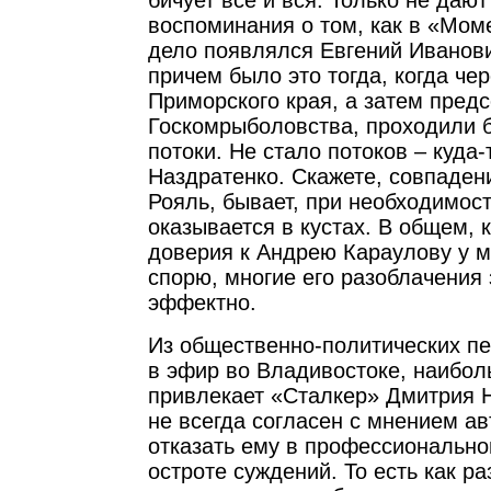
бичует все и вся. Только не дают
воспоминания о том, как в «Мом
дело появлялся Евгений Иванови
причем было это тогда, когда чер
Приморского края, а затем пред
Госкомрыболовства, проходили 
потоки. Не стало потоков – куда-
Наздратенко. Скажете, совпаден
Рояль, бывает, при необходимост
оказывается в кустах. В общем, к
доверия к Андрею Караулову у ме
спорю, многие его разоблачения 
эффектно.
Из общественно-политических пе
в эфир во Владивостоке, наибо
привлекает «Сталкер» Дмитрия Н
не всегда согласен с мнением ав
отказать ему в профессионально
остроте суждений. То есть как раз