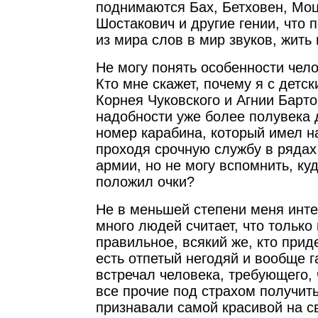
поднимаются Бах, Бетховен, Моц
Шостакович и другие гении, что 
из мира слов в мир звуков, жить
Не могу понять особенности чел
Кто мне скажет, почему я с детс
Корнея Чуковского и Агнии Барто
надобности уже более полувека 
номер карабина, который имел н
проходя срочную службу в ряда
армии, но не могу вспомнить, куд
положил очки?
Не в меньшей степени меня инте
много людей считает, что только
правильное, всякий же, кто прид
есть отпетый негодяй и вообще г
встречал человека, требующего,
все прочие под страхом получит
признавали самой красивой на св