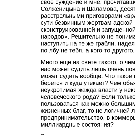
свое суждение и мне, прочитавш
Солженицына и Шаламова, десят
расстрельными приговорами «вра
сути безвинным жертвам адской
сконструированной и запущенной
народов». Решительно не поним
наступить на те же грабли, надея
по лбу не тебя, а кого-то другого.
Много еще на свете такого, о че
нас может судить лишь очень по
может судить вообще. Что такое 
берется и куда утекает? Чем объ
неукротимая жажда власти у нек
человеческого рода? Если тольк
пользоваться как можно больши
жизненных благ, то не логичней л
предпринимательство, в коммер
миллиардные состояния?