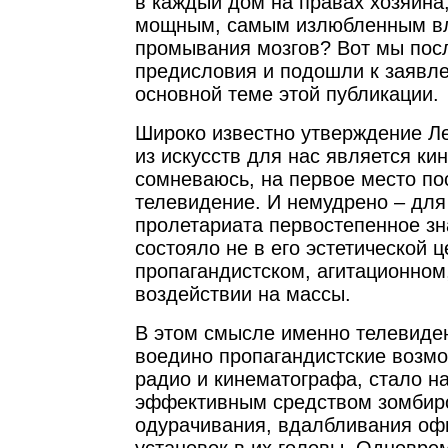
в каждый дом на правах хозяина
мощным, самым излюбленным вл
промывания мозгов? Вот мы посл
предисловия и подошли к заявле
основной теме этой публикации.
Широко известно утверждение Ле
из искусств для нас является кин
сомневаюсь, на первое место по
телевидение. И немудрено – для
пролетариата первостепенное зн
состояло не в его эстетической ц
пропагандистском, агитационно
воздействии на массы.
В этом смысле именно телевиде
воедино пропагандистские возмо
радио и кинематографа, стало н
эффективным средством зомбир
одурачивания, вдалбливания о