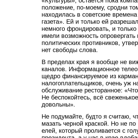
«Культуры», остается пока компа
положение, по-моему, сродни том
находилась в советские времена
газета». Ей и только ей разрешал
немного фрондировать, и только
имели возможность опровергать
политических противников, утвер
нет свободы слова.
В пределах края я вообще не ви
каналов. Информационное телео
щедро финансируемое из карма
налогоплательщиков, очень уж н
обслуживание ресторанное: «Что
Не беспокойтесь, всё свеженькое
довольны».
Не подумайте, будто я считаю, ч
мазать черной краской. Но не по 
елей, который проливается с гол
президента, а у нас в крае вдоба