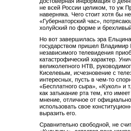
достоверная информация о деян
не всей России целиком, то уж П
наверняка. Чего стоит хотя бы н
«Губернаторский час», потрясающ
холуйский по форме и брехлив
Но вот завершилась эра Ельцина
государством пришел Владимир 
независимого телевидения прио
катастрофический характер. Уни
великолепного НТВ, руководимо
Киселевым, исчезновение с теле
интересных, пусть в чем-то спор
«Бесплатного сыра», «Кукол» и т
как затыкание рта тем, кто имее
мнение, отличное от официальног
использовать свое конституцион
выразить его.
Сравнительно свободной, не счи