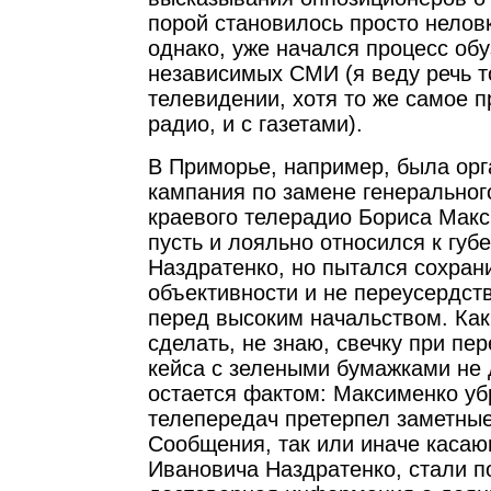
порой становилось просто неловк
однако, уже начался процесс об
независимых СМИ (я веду речь т
телевидении, хотя то же самое п
радио, и с газетами).
В Приморье, например, была ор
кампания по замене генеральног
краевого телерадио Бориса Макс
пусть и лояльно относился к губ
Наздратенко, но пытался сохран
объективности и не переусердст
перед высоким начальством. Как
сделать, не знаю, свечку при пер
кейса с зелеными бумажками не 
остается фактом: Максименко уб
телепередач претерпел заметны
Сообщения, так или иначе каса
Ивановича Наздратенко, стали п