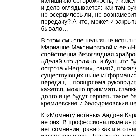
излишнюю осторожность, и кажет
и дело оглядывается: как там ру
не осердилось ли, не вознамерит
передачу? А что, может и закрыть
бывало…
В этом смысле нельзя не испыты
Марианне Максимовской и ее «Н
свойственна безоглядная храбро
«Делай что должно, и будь что б
острота «Недели», самой, пожал
существующих ныне информацио
передач, – поощряема руководит
кажется, можно принимать ставки
долго еще будут терпеть такое б
кремлевские и белодомовские н
К «Моменту истины» Андрея Кар
не раз. В профессионализме авт
нет сомнений, равно как и в отва