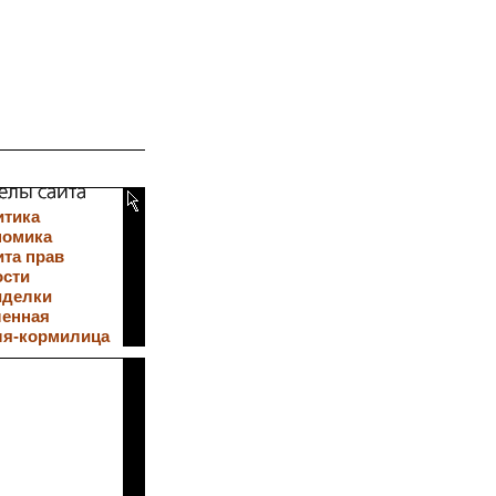
итика
номика
та прав
ости
иделки
ленная
ля-кормилица