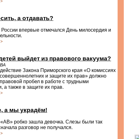
>>
осить, а отдавать?
в России впервые отмечался День милосердия и
ельности.
>>
детей выйдет из правового вакуума?
ЕВА
 действие Закона Приморского края «О комиссиях
есовершеннолетних и защите их прав» должно
правовой пробел в работе с трудными
, а также в защите их прав.
>>
, а мы украдём!
«АВ» робко зашла девочка. Слезы были так
 сначала разговор не получался.
>>