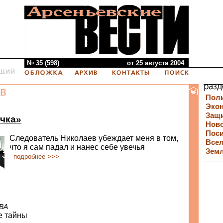
№ 35 (598)
от 25 августа 2004
в
Пол
Эко
Защи
чка»
Нов
Пос
Следователь Николаев убеждает меня в том,
Все
что я сам падал и нанес себе увечья
Зем
подробнее >>>
ВА
е тайны