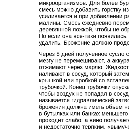
микроорганизмов. Для более бур
смесь можно добавить горстку и
усиливается и при добавлении р
малины. Смесь ежедневно пере
деревянной ложкой, чтобы не об
Но если она все-таки появилась,
удалить. Брожение должно продо
Через 8 дней полученное сусло 
мезгу не перемешивают, а аккур
отжимают через марлю. Жидкост
наливают в сосуд, который зате
крышкой или пробкой со вставле
трубочкой. Конец трубочки опуск
чтобы воздух не попадал в сосуд
называется гидравлический затв
брожения должна иметь объем не
в бутылках или банках меньшег
проходит слабо, а вино получае
и недостаточно терпким, «вымуч