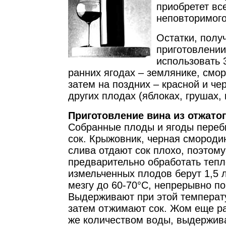
приобретет вс
неповторимого
Остатки, полу
приготовлении
использовать 
ранних ягодах – землянике, смор
затем на поздних – красной и ч
других плодах (яблоках, грушах,
Приготовление вина из отжатог
Собранные плоды и ягоды переб
сок. Крыжовник, черная смородин
слива отдают сок плохо, поэтому
предварительно обработать тепло
измельченных плодов берут 1,5 
мезгу до 60-70°С, непрерывно п
Выдерживают при этой температу
затем отжимают сок. Жом еще р
же количеством воды, выдержив