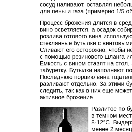
сосуд наливают, оставляя небол
для пены и газа (примерно 1/5 о
Процесс брожения длится в сред
вино осветляется, а осадок соби
розлива готового вина использу
стеклянные бутылки с винтовыми
Сливают его осторожно, чтобы не
с помощью резинового шланга ил
Емкость с вином ставят на стол, 
табуретку. Бутылки наполняют п
Последнюю порцию вина тщател
разливают отдельно. За этими б
следить, так как в них еще може
активное брожение.
Разлитое по б
в темном мест
8-12°С. Выдер
менее 2 месяц