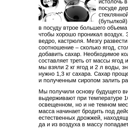
истолочь 
посуде де
стеклянно
(бутылкой)
в посуду втрое большего объема
чтобы хорошо проникал воздух. 
ведро, кастрюля. Мезгу развест
соотношение – сколько ягод, сто
добавить сахар. Необходимое ко
составляет треть от массы ягод 
мы взяли 2 кг ягод и 2 л воды, з
нужно 1,3 кг сахара. Сахар прощ
и полученным сиропом залить ра
Мы получили основу будущего ви
выдерживают при температуре 16
освещенном, но и не темном ме
масса начинает бродить под дей
естественных дрожжей, находящи
да и из воздуха в массу попада