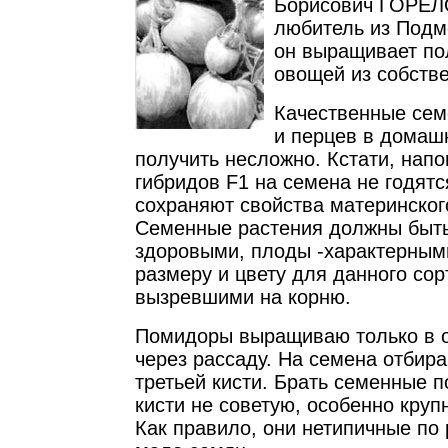
Борисович ГОРЕЛ
любитель из Подм
он выращивает по
овощей из собств
Качественные сем
и перцев в домаш
получить несложно. Кстати, нап
гибридов F1 на семена не годятся
сохраняют свойства материнског
Семенные растения должны быт
здоровыми, плоды -характерным
размеру и цвету для данного сор
вызревшими на корню.
Помидоры выращиваю только в о
через рассаду. На семена отбир
третьей кисти. Брать семенные 
кисти не советую, особенно круп
Как правило, они нетипичные по 