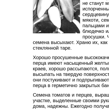
не станут м
испорченны
сердцевину
мякоти, се
пальцами и
блюдечко и
просушки. 
семена высыхают. Храню их, как
стеклянной таре.
Хорошо просушенные высококач
перца имеют насыщенный желтый
краев, хорошо рассыпаются, пол
высыпать на твердую поверхность
они постукивают и подпрыгивают
перца в герметично закрытых бан
Семена томатов и перцев, выра
участке, выделенные своими ру
дома, надежны. Ежегодно получа