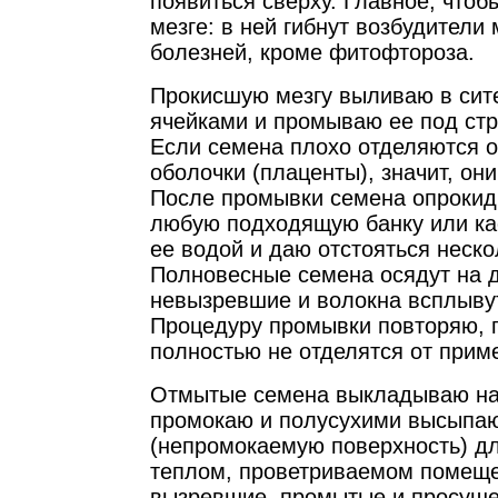
появиться сверху. Главное, чтоб
мезге: в ней гибнут возбудители
болезней, кроме фитофтороза.
Прокисшую мезгу выливаю в сит
ячейками и промываю ее под стр
Если семена плохо отделяются 
оболочки (плаценты), значит, он
После промывки семена опрокид
любую подходящую банку или ка
ее водой и даю отстояться неско
Полновесные семена осядут на д
невызревшие и волокна всплывут,
Процедуру промывки повторяю, 
полностью не отделятся от прим
Отмытые семена выкладываю на 
промокаю и полусухими высыпаю
(непромокаемую поверхность) д
теплом, проветриваемом помещ
вызревшие, промытые и просуше