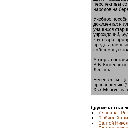
перспективы со
народов на бере
Учебное пособи
документах и и
учащихся старш
учреждений, бу
кругозора, про
представленные
собственную точ
Авторы-составит
В.В. Кожевников,
Лентина.
Рецензенты: Ц
просвещению (Яп
З.Ф. Моргун, канд
Другие статьи 
7 января - Р
Любимый кры
Святой Никол