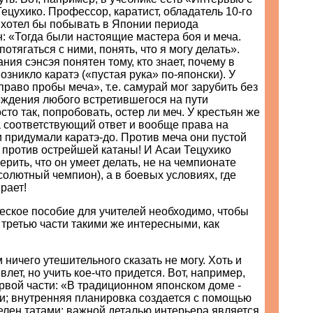
Тецухико. Профессор, каратист, обладатель 10-го
о хотел бы побывать в Японии периода
: «Тогда были настоящие мастера боя и меча.
отягаться с ними, понять, что я могу делать».
ния сэнсэя понятен тому, кто знает, почему в
зникло каратэ («пустая рука» по-японски). У
раво пробы меча», т.е. самурай мог зарубить без
еждения любого встретившегося на пути
сто так, попробовать, остер ли меч. У крестьян же
 соответствующий ответ и вообще права на
и придумали каратэ-до. Против меча они пустой
 против острейшей катаны! И Асаи Тецухико
ерить, что он умеет делать, не на чемпионате
бсолютный чемпион), а в боевых условиях, где
рает!
еское пособие для учителей необходимо, чтобы
 третью части такими же интересными, как
 ничего утешительного сказать не могу. Хоть и
влет, но учить кое-что придется. Вот, например,
рвой части: «В традиционном японском доме -
и; внутренняя планировка создается с помощью
елен татами; важной деталью интерьера является