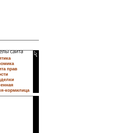
итика
номика
та прав
ости
иделки
ленная
ля-кормилица