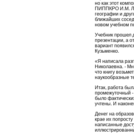
но как этот комп
ПИППКРО И.М. Ло
географии и друг
ближайших соседя
новом учебном по
Учебник прошел д
презентации, а о
вариант появился
Кузьменко.
«Я написала раз
Николаевна. - Мн
что книгу возьме
наукообразные т
Итак, работа был
промежуточный - 
было фактически
учтены. И наконе
Денег на образова
крае их попросту
написанные дост
иллюстрированн