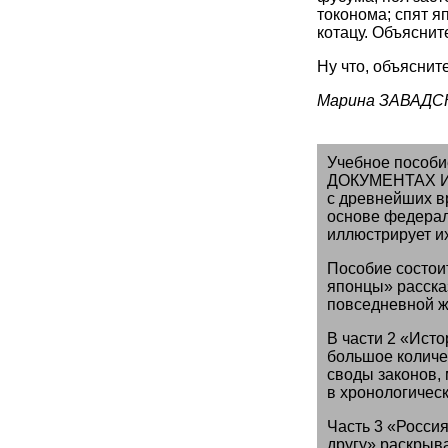
токонома; спят я
котацу. Объяснит
Ну что, объяснит
Марина ЗАВАДС
Учебное посо
ДОКУМЕНТАХ И
с древнейших в
основе федерал
иллюстрирует их
Пособие состоит
японцы» расска
повседневной ж
В части 2 «Ист
большое количе
своды законов,
в хронологичес
Часть 3 «Россия
другу» раскрыв