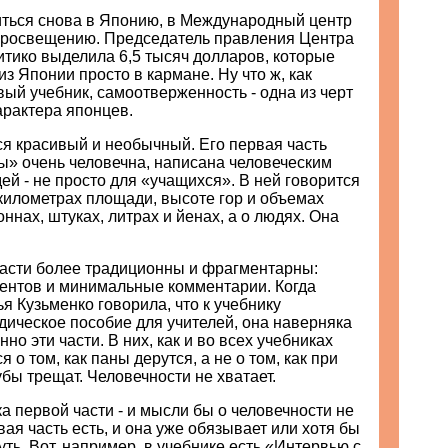
ться снова в Японию, в Международный центр
росвещению. Председатель правления Центра
тико выделила 6,5 тысяч долларов, которые
з Японии просто в кармане. Ну что ж, как
ый учебник, самоотверженность - одна из черт
арактера японцев.
я красивый и необычный. Его первая часть
ы» очень человечна, написана человеческим
ей - не просто для «учащихся». В ней говорится
километрах площади, высоте гор и объемах
ннах, штуках, литрах и йенах, а о людях. Она
части более традиционны и фрагментарны:
ментов и минимальные комментарии. Когда
я Кузьменко говорила, что к учебнику
ическое пособие для учителей, она наверняка
но эти части. В них, как и во всех учебниках
я о том, как паны дерутся, а не о том, как при
убы трещат. Человечности не хватает.
ка первой части - и мысли бы о человечности не
вая часть есть, и она уже обязывает или хотя бы
уть. Вот, например, в учебнике есть «Интервью с