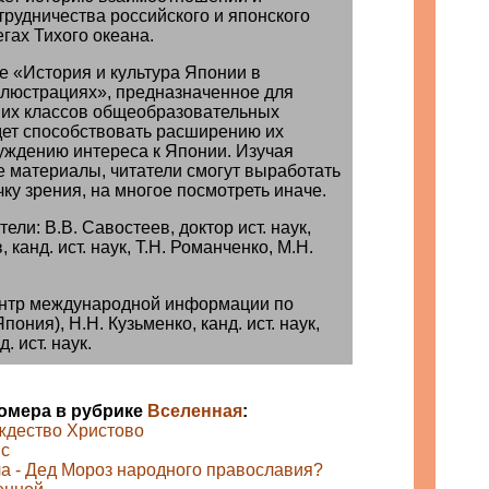
трудничества российского и японского
гах Тихого океана.
е «История и культура Японии в
ллюстрациях», предназначенное для
их классов общеобразовательных
дет способствовать расширению их
буждению интереса к Японии. Изучая
 материалы, читатели смогут выработать
ку зрения, на многое посмотреть иначе.
ели: В.В. Савостеев, доктор ист. наук,
 канд. ист. наук, Т.Н. Романченко, М.Н.
ентр международной информации по
ония), Н.Н. Кузьменко, канд. ист. наук,
. ист. наук.
номера в рубрике
Вселенная
:
ождество Христово
с
а - Дед Мороз народного православия?