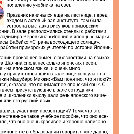
появлению учебника на свет.
Праздник начинался еще на лестнице, перед
входом в актовый зал института: там была
устроена выставка рисунков приморских
онии. В зале расположились стенды с работами
ладимира Веревкина «Япония и японцы», марки
рисы Бабейко «Страна восходящего солнца»,
работки приморских учителей по истории Японии.
тации произошел обмен любезностями на языках
а Шалина спела несколько японских песен,
 - на японском языке, и очень мило
 у присутствовавших в зале вице-консула г-на
г-жи Мацубаро Миюки: «Вам понятно, что я пою?»
ся, сказали, что понимают ее японский язык. С
твием присутствующие в зале сотрудники
ля и школьники выслушали речь японского вице-
оняли его русский язык.
вались участники презентации? Тому, что это
инственное такое учебное пособие, что оно все-
ло, что оно очень красивое и хорошо написано.
компоненте в образовании говорится уже давно,