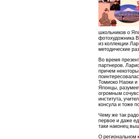
школьников о Яп
фотохудожника В
из коллекции Ла
методические раз
Во время презен
партнеров. Ларис
причем некоторые
поинтересовалась
Томиоко Наоки и 
Японцы, разумеет
огромным сочувс
института, учите
консула и тоже п
Чему же так радо
первое и даже ед
таки наконец выш
О региональном 