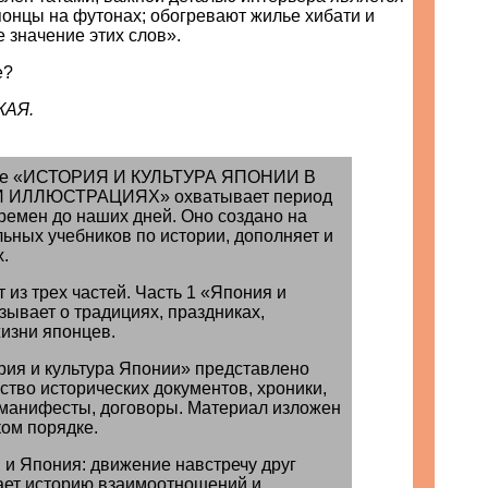
понцы на футонах; обогревают жилье хибати и
е значение этих слов».
е?
КАЯ.
бие «ИСТОРИЯ И КУЛЬТУРА ЯПОНИИ В
 ИЛЛЮСТРАЦИЯХ» охватывает период
ремен до наших дней. Оно создано на
ьных учебников по истории, дополняет и
.
 из трех частей. Часть 1 «Япония и
зывает о традициях, праздниках,
изни японцев.
ория и культура Японии» представлено
ство исторических документов, хроники,
 манифесты, договоры. Материал изложен
ком порядке.
 и Япония: движение навстречу друг
ает историю взаимоотношений и