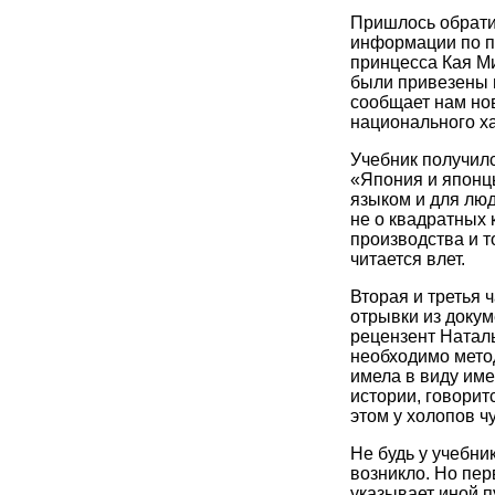
Пришлось обрати
информации по п
принцесса Кая Ми
были привезены и
сообщает нам нов
национального х
Учебник получилс
«Япония и японц
языком и для люд
не о квадратных 
производства и то
читается влет.
Вторая и третья 
отрывки из доку
рецензент Наталь
необходимо метод
имела в виду имен
истории, говоритс
этом у холопов ч
Не будь у учебни
возникло. Но пер
указывает иной п