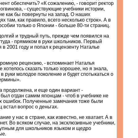
онент обеспечить? «К сожалению, - говорит ректор
гвинова, - существующие учебники истории,
ие как бы повернуты на запад. О наших
х там, как правило, всего несколько строк». А в
собии только о Японии - больше 80-ти страниц.
олгий и трудный путь, прежде чем появился на
ттуда - прямиком в руки школьников. Первый
 в 2001 году и попал к рецензенту Наталье
громную рецензию, - вспоминает Наталья
е хотелось сказать только хорошее, но я знала,
т в руки молодое поколение и будет спотыкаться о
ермины».
а продолжена, и еще один вариант -
был отдан самим японцам - чтоб в учебнике не
х ошибок. Полученные замечания тоже были
ц встал вопрос о деньгах.
ние у нас в стране, как известно, не хватает. А в
 нет. Во всяком случае, на эксклюзивные учебники,
упным для школьников языком и щедро
ые.