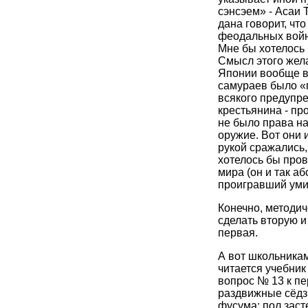
сэнсэем» - Асаи 
дана говорит, чт
феодальных войн
Мне бы хотелось п
Смысл этого жела
Японии вообще во
самураев было «п
всякого предупр
крестьянина - про
не было права на
оружие. Вот они 
рукой сражались,
хотелось бы пров
мира (он и так а
проигравший уми
Конечно, методич
сделать вторую и
первая.
А вот школьникам
читается учебник 
вопрос № 13 к пе
раздвижные сёдз
фусума; пол заст