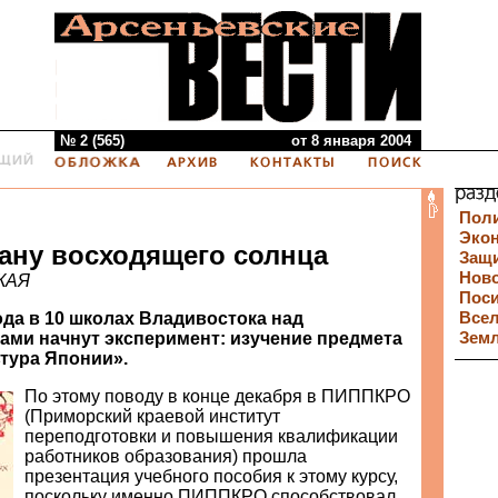
№ 2 (565)
от 8 января 2004
Пол
Эко
рану восходящего солнца
Защи
Нов
КАЯ
Пос
ода в 10 школах Владивостока над
Все
ами начнут эксперимент: изучение предмета
Зем
ьтура Японии».
По этому поводу в конце декабря в ПИППКРО
(Приморский краевой институт
переподготовки и повышения квалификации
работников образования) прошла
презентация учебного пособия к этому курсу,
поскольку именно ПИППКРО способствовал