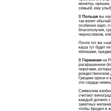
монетка, орешек,
семьей, ему улыб
В
Польше
вы нас
так велит обычай
особенно карп, с
бпагополучия, гр
черносливом, кле
Почти тот же «на
каша тут будет п
яблоками, предме
В
Германии
на Р
раскрашенное бл
пирогами, которы
рождественском д
Грецкие орехи и 
это сердце немец
Символом изобил
считают виногра
каждый должен съ
заветных желаний
чтобы бродил в ж