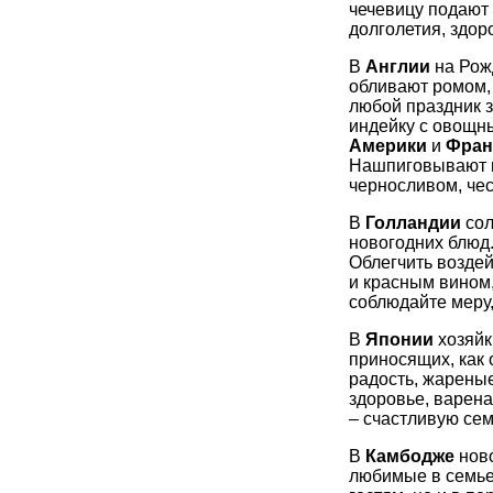
чечевицу подают 
долголетия, здор
В
Англии
на Рожд
обливают ромом, 
любой праздник 
индейку с овощн
Америки
и
Фран
Нашпиговывают вс
черносливом, чес
В
Голландии
сол
новогодних блюд.
Облегчить возде
и красным вином,
соблюдайте меру,
В
Японии
хозяйк
приносящих, как 
радость, жареные
здоровье, варена
– счастливую сем
В
Камбодже
ново
любимые в семье