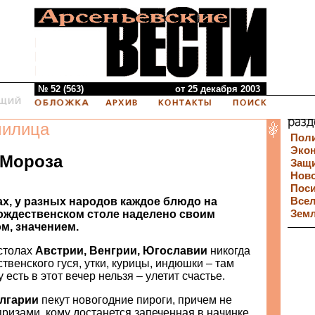
№ 52 (563)
от 25 декабря 2003
милица
Пол
Эко
 Мороза
Защи
Нов
Пос
ах, у разных народов каждое блюдо на
Все
ождественском столе наделено своим
Зем
, значением.
столах
Австрии, Венгрии, Югославии
никогда
твенского гуся, утки, курицы, индюшки – там
у есть в этот вечер нельзя – улетит счастье.
лгарии
пекут новогодние пироги, причем не
призами, кому достанется запеченная в начинке