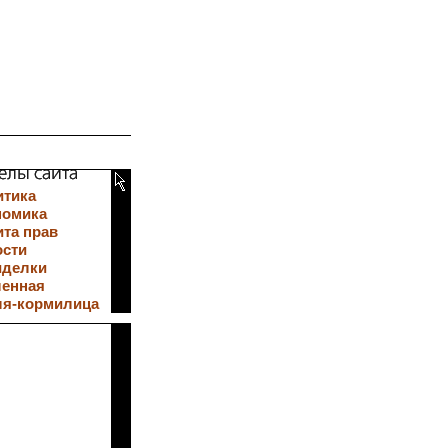
итика
номика
та прав
ости
иделки
ленная
ля-кормилица