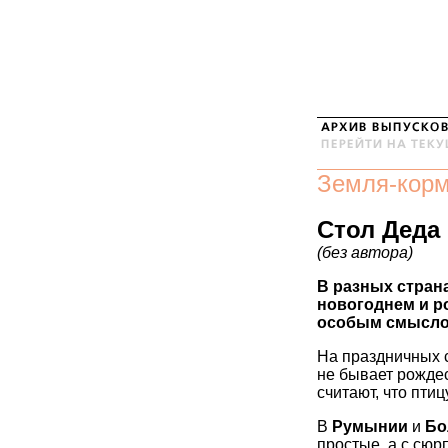
Земля-кор
Стол Деда
(без автора)
В разных стран
новогоднем и р
особым смыслом
На праздничных 
не бывает рождес
считают, что птиц
В
Румынии
и
Бо
простые, а с сюр