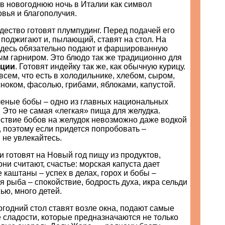
в новогоднюю ночь в Италии как символ
овья и благополучия.
ество готовят плумпудинг. Перед подачей его
поджигают и, пылающий, ставят на стол. На
здесь обязательно подают и фаршированную
ым гарниром. Это блюдо так же традиционно для
ции
. Готовят индейку так же, как обычную курицу.
ем, что есть в холодильнике, хлебом, сыром,
ноком, фасолью, грибами, яблоками, капустой.
еные бобы – одно из главных национальных
 Это не самая «легкая» пища для желудка.
йствие бобов на желудок невозможно даже водкой
 поэтому если придется попробовать –
 не увлекайтесь.
и готовят на Новый год пищу из продуктов,
они считают, счастье: морская капуста дает
 каштаны – успех в делах, горох и бобы –
я рыба – спокойствие, бодрость духа, икра сельди
ью, много детей.
годний стол ставят возле окна, подают самые
 сладости, которые предназначаются не только