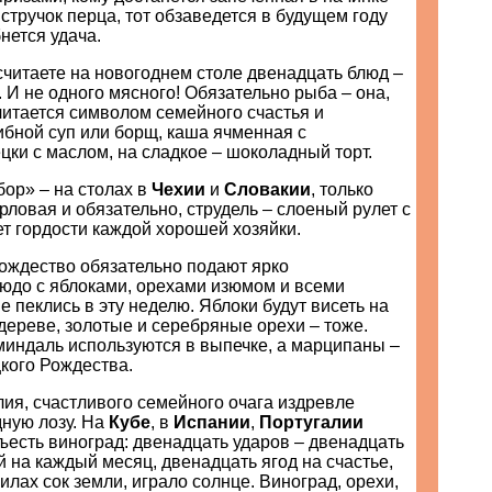
 стручок перца, тот обзаведется в будущем году
нется удача.
читаете на новогоднем столе двенадцать блюд –
. И не одного мясного! Обязательно рыба – она,
читается символом семейного счастья и
ибной суп или борщ, каша ячменная с
цки с маслом, на сладкое – шоколадный торт.
бор» – на столах в
Чехии
и
Словакии
, только
ерловая и обязательно, струдель – слоеный рулет с
т гордости каждой хорошей хозяйки.
ождество обязательно подают ярко
юдо с яблоками, орехами изюмом и всеми
е пеклись в эту неделю. Яблоки будут висеть на
ереве, золотые и серебряные орехи – тоже.
миндаль используются в выпечке, а марципаны –
кого Рождества.
ия, счастливого семейного очага издревле
дную лозу. На
Кубе
, в
Испании
,
Португалии
есть виноград: двенадцать ударов – двенадцать
 на каждый месяц, двенадцать ягод на счастье,
илах сок земли, играло солнце. Виноград, орехи,