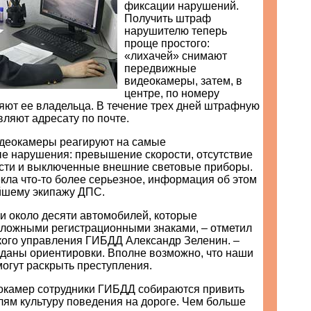
фиксации нарушений.
Получить штраф
нарушителю теперь
проще простого:
«лихачей» снимают
передвижные
видеокамеры, затем, в
центре, по номеру
ют ее владельца. В течение трех дней штрафную
ляют адресату по почте.
деокамеры реагируют на самые
е нарушения: превышение скорости, отсутствие
сти и выключенные внешние световые приборы.
кла что-то более серьезное, информация об этом
йшему экипажу ДПС.
и около десяти автомобилей, которые
 ложными регистрационными знаками, – отметил
кого управления ГИБДД Александр Зеленин. –
 даны ориентировки. Вполне возможно, что наши
огут раскрыть преступления.
камер сотрудники ГИБДД собираются привить
лям культуру поведения на дороге. Чем больше