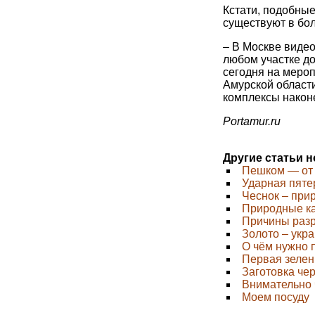
Кстати, подобны
существуют в бо
– В Москве видео
любом участке дор
сегодня на меро
Амурской области
комплексы наконе
Portamur.ru
Другие статьи 
Пешком — от 
Ударная пяте
Чеснок – при
Природные к
Причины разр
Золото – укр
О чём нужно 
Первая зелен
Заготовка че
Внимательно ч
Моем посуду