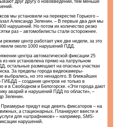
ывают друг другу о нововведении, тем меньше
шений.
ксов мы установили на перекрестке Горького –
азал Александр Зеленин. – В первые два дня мы
00 нарушений. Но потом их количество резко
сятки раз – автомобилисты стали осторожнее.
ом режиме центр работает уже две недели, за это
явили около 1000 нарушений ПДД.
ряжении центра автоматической фиксации 25
а из них установлена прямо на патрульном
Д, остальные размещают на опасных участках
нска. За пределы города видеокамеры-
е выбрались, но это ненадолго. В ближайших
 ГИБДД – создание центров не только в
о и в Свободном и Белогорске. «Эти города дают
ику аварий и нарушений ПДД по области», –
др Зеленин.
в Приамурье придут еще девять фиксаторов – на
движных, а стационарных. Планируют ввести и
услуги для «штрафников» – например, SMS-
иксации нарушений.