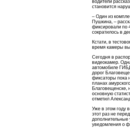
водители рассказ
становится нару
– Один из компле
Пушкина, – расск
фиксировали по 4
сократилось в де
Кстати, в тестов
время камеры вы
Сегодня в распо
видеокамер. Одн
автомобиле ГИБД
дорог Благовеще
фиксаторы пока н
планах амурского
Благовещенске, н
основную статист
отметил Алексан
Уже в этом году 
этот раз не пере
дополнительные 
уведомления о ф