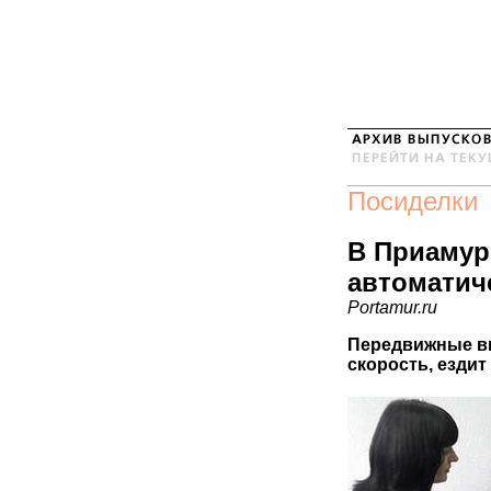
Посиделки
В Приамур
автоматич
Portamur.ru
Передвижные ви
скорость, езди