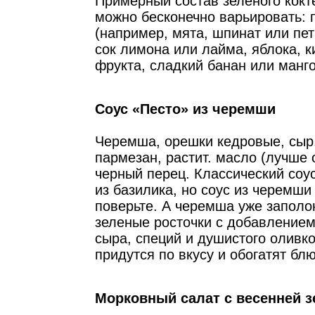
Примерный состав зеленого кокт
можно бесконечно варьировать: 
(например, мята, шпинат или пет
сок лимона или лайма, яблока, к
фрукта, сладкий банан или манго
Соус «Песто» из черемши
Черемша, орешки кедровые, сыр
пармезан, растит. масло (лучше 
черный перец. Классический соу
из базилика, но соус из черемши 
поверьте. А черемша уже запол
зеленые росточки с добавлением
сыра, специй и душистого оливк
придутся по вкусу и обогатят бл
Морковный салат с весенней 