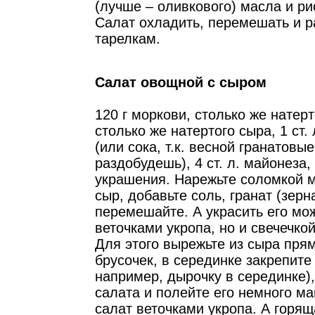
(лучше – оливкового) масла и ри
Салат охладить, перемешать и р
тарелкам.
Салат овощной с сыром
120 г моркови, столько же натерт
столько же натертого сыра, 1 ст.
(или сока, т.к. весной гранатовы
раздобудешь), 4 ст. л. майонеза,
украшения. Нарежьте соломкой м
сыр, добавьте соль, гранат (зерн
перемешайте. А украсить его мо
веточками укропа, но и свечечкой
Для этого вырежьте из сыра пря
брусочек, в серединке закрепите 
например, дырочку в серединке),
салата и полейте его немного ма
салат веточками укропа. А горящ