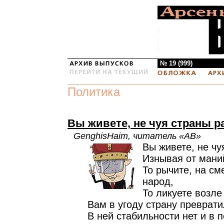
№ 19 (999)
Политика
Вы живете, не чуя страны р
GenghisHaim, читатель «АВ»
Вы живете, не чу
Изнывая от мани
То рычите, на см
народ,
То ликуете возле
Вам в угоду страну преврати
В ней стабильности нет и в 