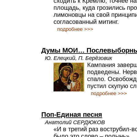
сходить к Кремлю, точнее н
площадь, куда грозились пр
лимоновцы на свой принцип
согласованный митинг.
подробнее >>>
Думы МОИ… Послевыборн
Ю. Елецкий, П. Берёзовик
Кампания заверш
подведены. Нерв
спало. Освобожд
пустил скупую сл
подробнее >>>
Поп-Единая песня
Анатолий СЕРДЮКОВ
«И в третий раз вострубил-в
было это слово – полынь».