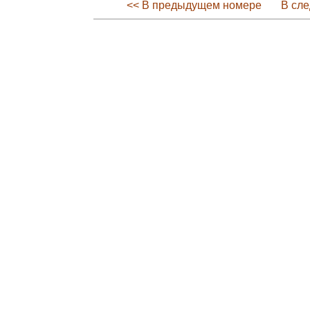
<< В предыдущем номере
В сл