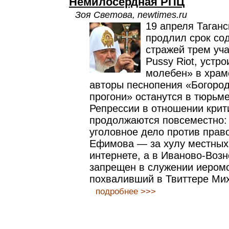
Немилосердная РПЦ
Зоя Светова, newtimes.ru
19 апреля Таганс
продлил срок со
стражей трем уч
Pussy Riot, устр
молебен» в храм
авторы песнопения «Богород
прогони» останутся в тюрьме
Репрессии в отношении кри
продолжаются повсеместно:
уголовное дело против пра
Ефимова — за хулу местных
интернете, а в Иваново-Воз
запрещен в служении иером
похваливший в Твиттере Ми
подробнее >>>