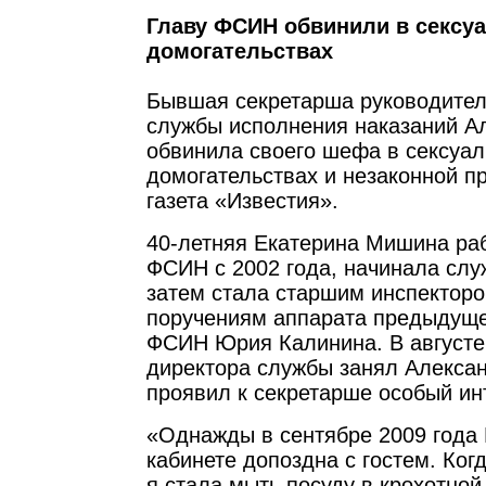
Главу ФСИН обвинили в сексу
домогательствах
Бывшая секретарша руководите
службы исполнения наказаний А
обвинила своего шефа в сексуа
домогательствах и незаконной п
газета «Известия».
40-летняя Екатерина Мишина ра
ФСИН с 2002 года, начинала слу
затем стала старшим инспектор
поручениям аппарата предыдуще
ФСИН Юрия Калинина. В августе
директора службы занял Алекса
проявил к секретарше особый ин
«Однажды в сентябре 2009 года 
кабинете допоздна с гостем. Ког
я стала мыть посуду в крохотной