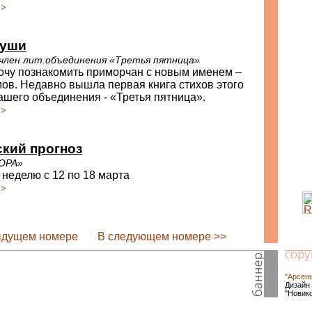
>>
души
 член лит.объединения «Третья пятница»
очу познакомить приморчан с новым именем –
ов. Недавно вышла первая книга стихов этого
ашего объединения - «Третья пятница».
>>
кий прогноз
ОРА»
 неделю с 12 по 18 марта
>>
ыдущем номере
В следующем номере >>
"Арсен
Дизайн 
"Новик