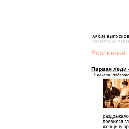
Вселенная
Первая леди 
К печати подго
раздражало,
появился гл
женщину вро