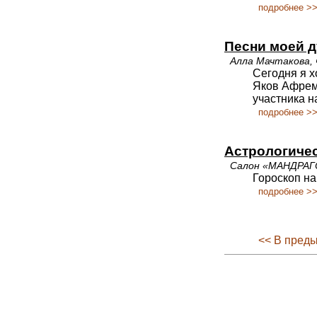
подробнее >
Песни моей 
Алла Мачтакова,
Сегодня я х
Яков Афрем
участника н
подробнее >
Астрологичес
Салон «МАНДРАГ
Гороскоп на
подробнее >
<< В пред