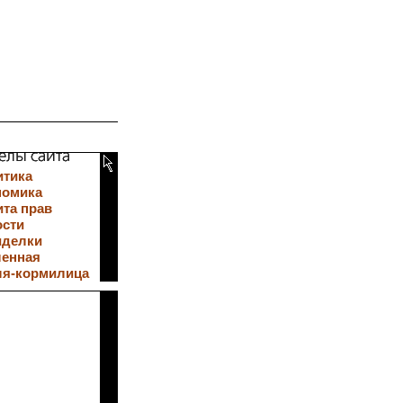
итика
номика
та прав
ости
иделки
ленная
ля-кормилица