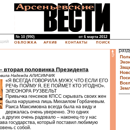
№ 10 (990)
от 6 марта 2012
Пол
Эко
Защи
– вторая половинка Президента
Нов
товила Надежда АЛИСИМЧИК
Пос
«Я ВСЕГДА ГОВОРИЛА МУЖУ, ЧТО ЕСЛИ ЕГО
Все
РЕЧЬ ПОЙМУ Я, ЕЕ ПОЙМЕТ КТО УГОДНО».
Зем
ЭЛЕОНОРА РУЗВЕЛЬТ
Привычка генсеков КПСС скрывать своих жен
была нарушена лишь Михаилом Горбачевым.
Раиса Максимовна всегда была на виду и
держалась очень уверенно. Это одних
 а других очень радовало – наконец-то у нас
ава государства, который поставил любимую
вень с собой.