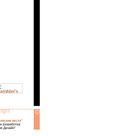
ьевские вести"
и разработка:
ов Дизайн"