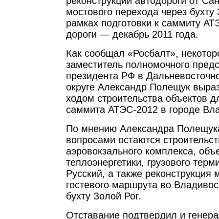
реконструкции автодороги от Са
мостового перехода через бухту 
рамках подготовки к саммиту АТ
дороги — декабрь 2011 года.
Как сообщал «Росбалт», некотор
заместитель полномочного пред
президента РФ в Дальневосточ
округе Александр Полещук выра
ходом строительства объектов д
саммита АТЭС-2012 в городе Вла
По мнению Александра Полещук
вопросами остаются строительст
аэровокзального комплекса, объ
теплоэнергетики, грузового терм
Русский, а также реконструкция 
гостевого маршрута во Владивос
бухту Золой Рог.
Отставание подтвердил и генер