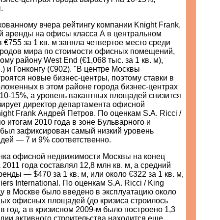
.
ованному вчера рейтингу компании Knight Frank,
ой аренды на офисы класса А в центральном
 €755 за 1 кв. м заняла четвертое место среди
ородов мира по стоимости офисных помещений,
му району West End (€1,068 тыс. за 1 кв. м),
.) и Гонконгу (€902). "В центре Москвы
троятся новые бизнес-центры, поэтому ставки в
оложенных в этом районе города бизнес-центрах
 10-15%, а уровень вакантных площадей снизится
зирует директор департамента офисной
ght Frank Андрей Петров. По оценкам S.A. Ricci /
по итогам 2010 года в зоне Бульварного и
 был зафиксирован самый низкий уровень
дей — 7 и 9% соответственно.
ка офисной недвижимости Москвы на конец
 2011 года составлял 12,8 млн кв. м, а средний
енды — $470 за 1 кв. м, или около €322 за 1 кв. м,
ers International. По оценкам S.A. Ricci / King
оду в Москве было введено в эксплуатацию около
овых офисных площадей (до кризиса строилось
 в год, а в кризисном 2009-м было построено 1,3
стадии активного строительства находится еще