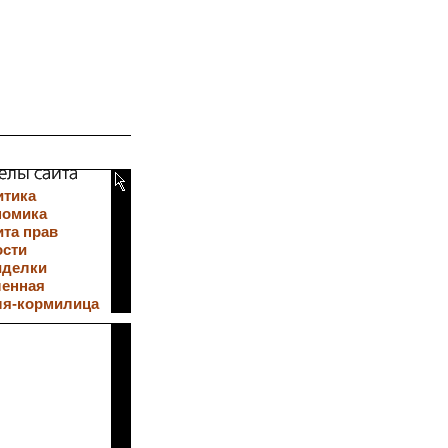
итика
номика
та прав
ости
иделки
ленная
ля-кормилица