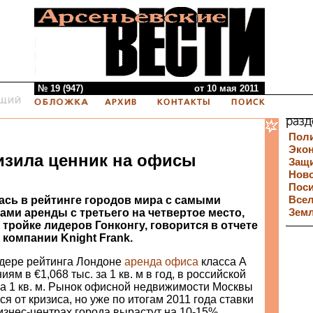
№ 19 (947)
от 10 мая 2011
Пол
Эко
изила ценник на офисы
Защи
Нов
Пос
ась в рейтинге городов мира с самыми
Все
ами аренды с третьего на четвертое место,
Зем
 тройке лидеров Гонконгу, говорится в отчете
компании Knight Frank.
дере рейтинга Лондоне
аренда офиса
класса А
ям в €1,068 тыс. за 1 кв. м в год, в российской
за 1 кв. м. Рынок офисной недвижимости Москвы
ся от кризиса, но уже по итогам 2011 года ставки
знес-центрах города вырастут на 10-15%,