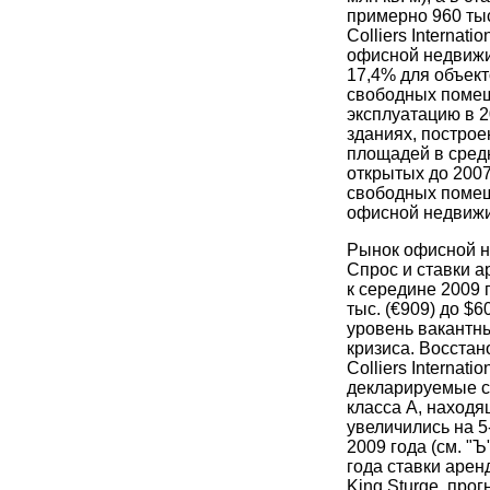
примерно 960 тыс
Colliers Internat
офисной недвижи
17,4% для объект
свободных помещ
эксплуатацию в 20
зданиях, построе
площадей в средн
открытых до 2007
свободных помещ
офисной недвижим
Рынок офисной н
Спрос и ставки а
к середине 2009 
тыс. (€909) до $6
уровень вакантн
кризиса. Восстан
Colliers Internat
декларируемые с
класса А, наход
увеличились на 
2009 года (см. "Ъ
года ставки арен
King Sturge, про