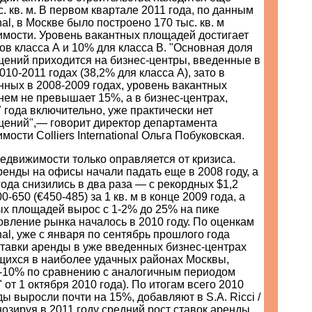
. кв. м. В первом квартале 2011 года, по данным
ional, в Москве было построено 170 тыс. кв. м
мости. Уровень вакантных площадей достигает
ов класса А и 10% для класса В. "Основная доля
ений приходится на бизнес-центры, введенные в
10-2011 годах (38,2% для класса А), зато в
нных в 2008-2009 годах, уровень вакантных
ем не превышает 15%, а в бизнес-центрах,
 года включительно, уже практически нет
ений",— говорит директор департамента
ости Colliers International Ольга Побуковская.
едвижимости только оправляется от кризиса.
ренды на офисы начали падать еще в 2008 году, а
года снизились в два раза — с рекордных $1,2
00-650 (€450-485) за 1 кв. м в конце 2009 года, а
ых площадей вырос с 1-2% до 25% на пике
овление рынка началось в 2010 году. По оценкам
ional, уже с января по сентябрь прошлого года
тавки аренды в уже введенных бизнес-центрах
ящихся в наиболее удачных районах Москвы,
5-10% по сравнению с аналогичным периодом
" от 1 октября 2010 года). По итогам всего 2010
ды выросли почти на 15%, добавляют в S.A. Ricci /
гнозируя в 2011 году средний рост ставок аренды