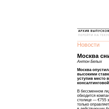
Новости
Москва сн
Антон Белых
Москва опустил
высокими ставк
уступив место в
консалтинговой 
В бессменном ли
обходится компани
столице — €755 
только оправляет
в действующих би