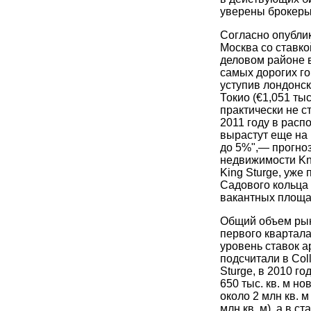
уверены брокеры
Согласно опублик
Москва со ставк
деловом районе в
самых дорогих г
уступив лондонско
Токио (€1,051 тыс
практически не с
2011 году в расп
вырастут еще на
до 5%",— прогно
недвижимости Kni
King Sturge, уже 
Садового кольца
вакантных площа
Общий объем рын
первого квартала
уровень ставок ар
подсчитали в Colli
Sturge, в 2010 г
650 тыс. кв. м н
около 2 млн кв. м
млн кв. м), а в 