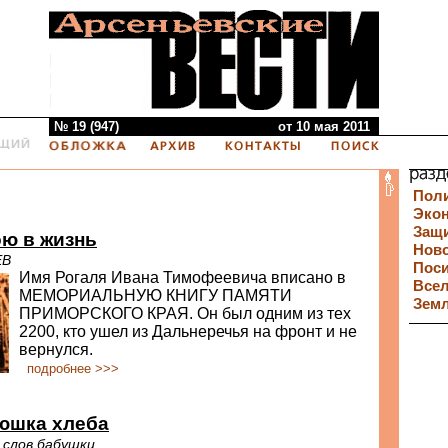
№ 19 (947)
от 10 мая 2011
Пол
Эко
Защи
ю в жизнь
Нов
ЕВ
Пос
Имя Рогаля Ивана Тимофеевича вписано в
Все
МЕМОРИАЛЬНУЮ КНИГУ ПАМЯТИ
Зем
ПРИМОРСКОГО КРАЯ. Он был одним из тех
2200, кто ушел из Дальнеречья на фронт и не
вернулся.
подробнее >>>
юшка хлеба
 слов бабушки