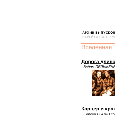
Вселенная
Дорога длино
Вадим ПЕЛЬМЕН
Карцер и кра
Сергей БОЦЯН со