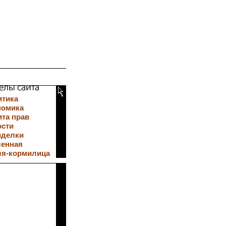
итика
номика
та прав
ости
иделки
ленная
ля-кормилица