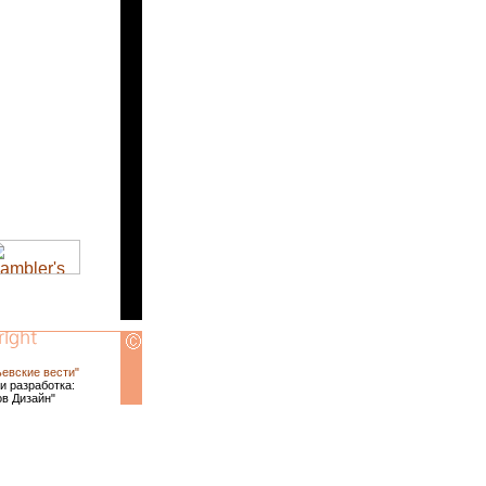
ьевские вести"
и разработка:
ов Дизайн"