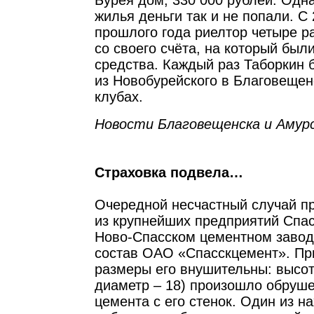
Бурея дом, 330 000 рублей. Одн
жилья деньги так и не попали. С
прошлого года риелтор четыре р
со своего счёта, на который бы
средства. Каждый раз Таборкин б
из Новобурейского в Благовещенс
клубах.
Новости Благовещенска и Амурс
Страховка подвела…
Очередной несчастный случай п
из крупнейших предприятий Спас
Ново-Спасском цементном завод
состав ОАО «Спасскцемент». При
размеры его внушительны: высот
диаметр – 18) произошло обруше
цемента с его стенок. Один из н