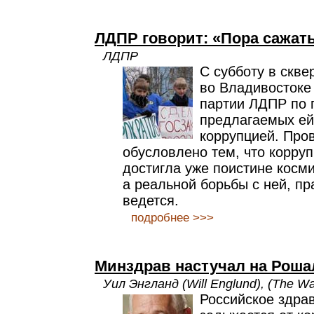
ЛДПР говорит: «Пора сажать
ЛДПР
С субботу в скв
во Владивостоке
партии ЛДПР по 
предлагаемых ей
коррупцией. Про
обусловлено тем, что корруп
достигла уже поистине косм
а реальной борьбы с ней, пр
ведется.
подробнее >>>
Минздрав настучал на Роша
Уил Энгланд (Will Englund), (The W
Российское здра