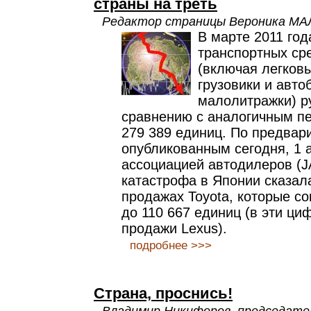
страны на треть
Редактор страницы Вероника М
В марте 2011 го
транспортных ср
(включая легков
грузовики и авто
малолитражки) р
сравнению с аналогичным пе
279 389 единиц. По предва
опубликованным сегодня, 1 
ассоциацией автодилеров (J
катастрофа в Японии сказал
продажах Toyota, которые со
до 110 667 единиц (в эти ци
продажи Lexus).
подробнее >>>
Страна, проснись!
Владимир Никифоров, председате