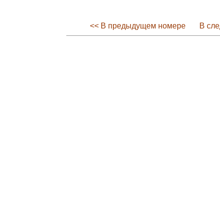
<< В предыдущем номере
В сл