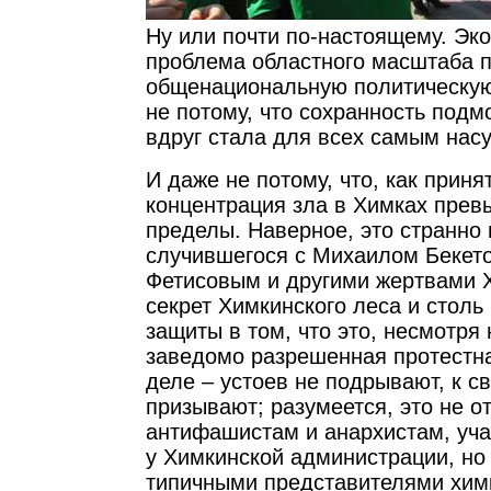
Ну или почти по-настоящему. Эк
проблема областного масштаба п
общенациональную политическую
не потому, что сохранность подм
вдруг стала для всех самым нас
И даже не потому, что, как приня
концентрация зла в Химках прев
пределы. Наверное, это странно 
случившегося с Михаилом Бекет
Фетисовым и другими жертвами Х
секрет Химкинского леса и столь
защиты в том, что это, несмотря
заведомо разрешенная протестна
деле – устоев не подрывают, к с
призывают; разумеется, это не от
антифашистам и анархистам, уч
у Химкинской администрации, но
типичными представителями химк