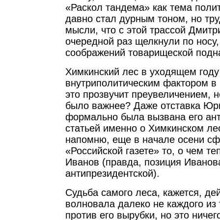
«Раскол тандема» как тема поли
давно стал дурным тоном, но тру
мысли, что с этой трассой Дмит
очередной раз щелкнули по носу,
соображений товарищеской подн
Химкинский лес в уходящем год
внутриполитическим фактором в 
это прозвучит преувеличением, но
было важнее? Даже отставка Юр
формально была вызвана его ан
статьей именно о Химкинском ле
напомню, еще в начале осени с
«Российской газете» то, о чем те
Иванов (правда, позиция Иванова
антипрезидентской).
Судьба самого леса, кажется, де
волновала далеко не каждого из 
против его вырубки, но это ничего