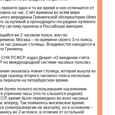
 принято одно и то же время и оно отличается от
ровно на час. Счёт времени во всём мире
ьного меридиана Гринвичской обсерватории (близ
го за нулевой и проходящего посредине нулевого
Эту систему приняла и Российская империя.
ящийся во 2 часовом поясе, жил по
ремени, Москва – по времени своего 3-го пояса,
 на час раньше столицы. Владивосток находится в
по Гринвичу.
г. СНК РСФСР издал Декрет «О введении счёта
 по международной системе часовых поясов».
ении оказалась новая столица, которая вышла из
ведя границу второго часового пояса несколько
а перешла на петербургское время.
для более полного использования населением
 в утренние часы (что-то слышится родное)
СР, время было переведено во всех часовых
ас вперёд. Так появилось московское время.
се (электроэнергии не хватало), но в основном –
аваясь во 2-м поясе, в отличие от остальной