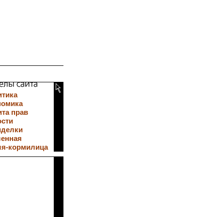
итика
номика
та прав
ости
иделки
ленная
ля-кормилица