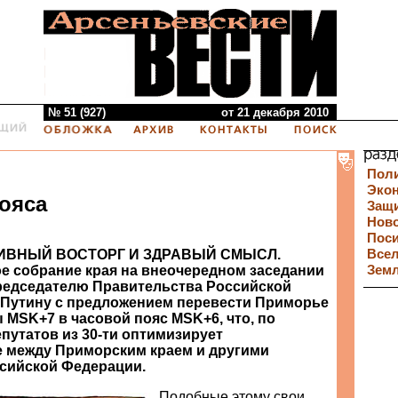
№ 51 (927)
от 21 декабря 2010
Пол
Эко
ояса
Защи
Нов
Пос
ВНЫЙ ВОСТОРГ И ЗДРАВЫЙ СМЫСЛ.
Все
е собрание края на внеочередном заседании
Зем
редседателю Правительства Российской
 Путину с предложением перевести Приморье
 MSK+7 в часовой пояс MSK+6, что, по
путатов из 30-ти оптимизирует
 между Приморским краем и другими
сийской Федерации.
Подобные этому свои