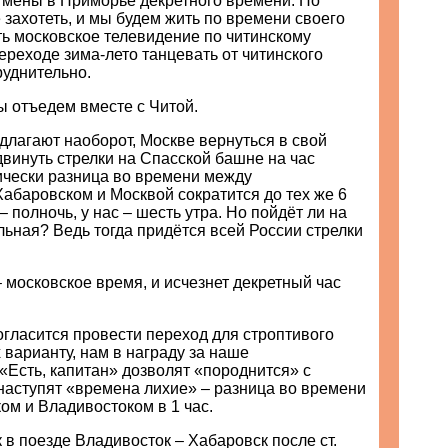
тмены в Приморье декретного времени. Но
 захотеть, и мы будем жить по времени своего
ть московское телевидение по читинскому
ереходе зима-лето танцевать от читинского
руднительно.
ы отъедем вместе с Читой.
лагают наоборот, Москве вернуться в свой
двинуть стрелки на Спасской башне на час
ически разница во времени между
абаровском и Москвой сократится до тех же 6
– полночь, у нас – шесть утра. Но пойдёт ли на
ьная? Ведь тогда придётся всей России стрелки
 московское время, и исчезнет декретный час
огласится провести переход для строптивого
 варианту, нам в награду за наше
Есть, капитан» дозволят «породнится» с
наступят «времена лихие» – разница во времени
ом и Владивостоком в 1 час.
 в поезде Владивосток – Хабаровск после ст.