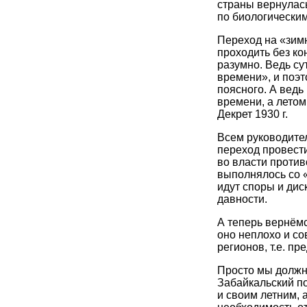
страны вернулась
по биологическим
Переход на «зимн
проходить без к
разумно. Ведь су
времени», и поэт
поясного. А ведь
времени, а летом
Декрет 1930 г.
Всем руководител
переход провест
во власти против
выполнялось со 
идут споры и дис
давности.
А теперь вернём
оно неплохо и с
регионов, т.е. пр
Просто мы должн
Забайкальский по
и своим летним, 