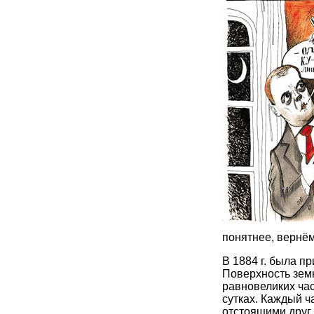
понятнее, вернём
В 1884 г. была п
Поверхность земн
равновеликих ча
сутках. Каждый 
отстоящими друг 