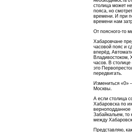
необходимость о
столица может не
пояса, но смотре
времени. И при п
времени нам зат
От поясного-то м
Хабаровчане пред
часовой пояс и с
вперёд. Автомат
Владивостоком, Х
часов. В столице 
это Первопрестол
передвигать.
Измениться «0» –
Москвы.
А если столица с
Хабаровска по их
верноподданное «
Забайкальем, то 
между Хабаровск
Представляю, как