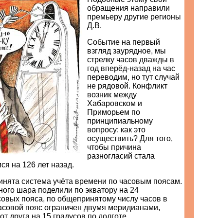
обращения направили
премьеру другие регионы
Д.В.
Событие на первый
взгляд заурядное, мы
стрелку часов дважды в
год вперёд-назад на час
переводим, но тут случай
не рядовой. Конфликт
возник между
Хабаровском и
Приморьем по
принципиальному
вопросу: как это
осуществить? Для того,
чтобы причина
разногласий стала
ся на 126 лет назад.
ринята система учёта времени по часовым поясам.
ого шара поделили по экватору на 24
совых пояса, по общепринятому числу часов в
часовой пояс ограничен двумя меридианами,
от друга на 15 градусов по долготе.