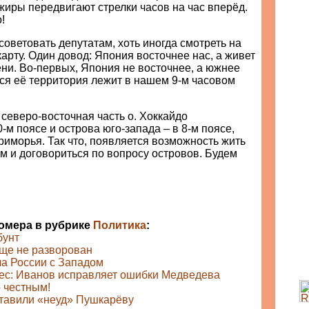
иры передвигают стрелки часов на час вперёд.
!
советовать депутатам, хоть иногда смотреть на
арту. Один довод: Япония восточнее нас, а живет
ни. Во-первых, Япония не восточнее, а южнее
 вся её территория лежит в нашем 9-м часовом
северо-восточная часть о. Хоккайдо
-м поясе и острова юго-запада – в 8-м поясе,
иморья. Так что, появляется возможность жить
м и договориться по вопросу островов. Будем
номера в рубрике
Политика
:
бунт
ще не разворован
а России с Западом
ес: Иванов исправляет ошибки Медведева
о честным!
тавили «неуд» Пушкарёву