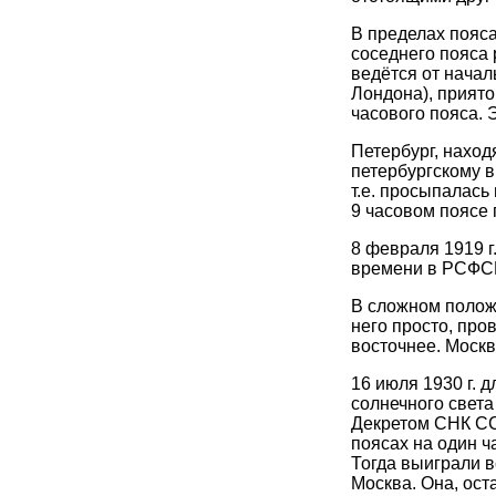
В пределах пояса
соседнего пояса 
ведётся от начал
Лондона), приято
часового пояса. 
Петербург, наход
петербургскому в
т.е. просыпалась
9 часовом поясе 
8 февраля 1919 
времени в РСФСР
В сложном полож
него просто, про
восточнее. Москв
16 июля 1930 г. 
солнечного света
Декретом СНК СС
поясах на один ч
Тогда выиграли в
Москва. Она, ост