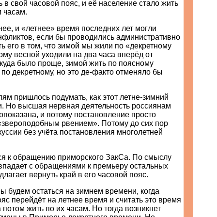
 в свой часовой пояс, и её население стало жить
 часам.
ее, и «летнее» время последних лет могли
онфликтов, если бы проводились административно
ть его в том, что зимой мы жили по «декретному
ому весной уходили на два часа вперёд от
 куда было проще, зимой жить по поясному
 по декретному, но это де-факто отменяло бы
ям пришлось подумать, как этот летне-зимний
и. Но высшая нервная деятельность россиянам
опоказана, и потому постановление просто
«звероподобным рвением». Потому до сих пор
куссии без учёта постановления многолетней
ся к обращению приморского ЗакСа. По смыслу
овпадает с обращениями к премьеру остальных
едлагает вернуть край в его часовой пояс.
ы будем остаться на зимнем времени, когда
яс перейдёт на летнее время и считать это время
а потом жить по их часам. Но тогда возникнет