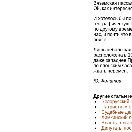
Вяземская пассаж
Ой, как интересно
И хотелось бы по
географическую к
по другому време
нас, и почти что
поясе.
Лишь небольшая 
расположена в 10
даже западнее Пр
по японским часа
ждать перемен.
Ю. Филатов
Другие статьи 
Белорусский 
Патриотизм е
Судебные дел
Химкинский л
Власть тольк
Депутаты пос