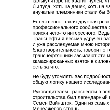
калькуляторе не хватит нулей, ч
бы туда, хоть на денек, хоть на ч
внучатые племянники стали бы 
Естественно, такая дружная реак
профессионального сообщества 
поиски чего-то интересного. Ведь
Транснефти я весьма удручен р
и уже расследуемая мною истори
благотворительность, говорит о т
транснефтянники засылают эти 
замаскированных взяток в силовы
есть за что.
Не буду утомлять вас подробнос
общую логику нашего исследован
Руководителем Транснефти в зо
строительства был легендарный 
Семен Вайншток. Один из самы
Менеджеров страны.