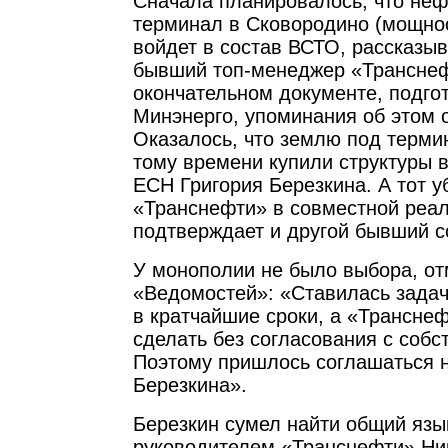
Сначала планировалось, что неф
терминал в Сковородино (мощнос
войдет в состав ВСТО, рассказы
бывший топ-менеджер «Транснеф
окончательном документе, подго
Минэнерго, упоминания об этом о
Оказалось, что землю под терми
тому времени купили структуры 
ЕСН Григория Березкина. А тот у
«Транснефти» в совместной реал
подтверждает и другой бывший с
У монополии не было выбора, от
«Ведомостей»: «Ставилась зада
в кратчайшие сроки, а «Транснеф
сделать без согласования с собс
Поэтому пришлось соглашаться 
Березкина».
Березкин сумел найти общий язы
руководителем «Транснефти» Ни