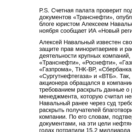
P.S. Счетная палата проверит по
документов «Транснефти», опубл
блоге юристом Алексеем Наваль
ноября сообщает ИА «Новый реги
Алексей Навальный известен сво
защите прав миноритаериев и р
деятельности крупных компаний, 
«Транснефти», «Роснефти», «Га
«Газпрома», ТНК-BP, «Сбербанка
«Сургутнефтегаза» и «ВТБ». Так,
акционера обращался в компании,
требованием раскрыть данные о 
менеджмента, которую считал не
Навальный ранее через суд треб
раскрыть получателей благотвор
компании. По его словам, подтв
документами, на эти цели нефтян
годах потратили 15,2 миллиарда 