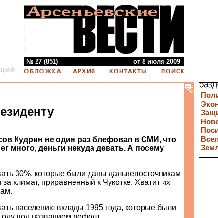
№ 27 (851)
от 8 июля 2009
Пол
Эко
езиденту
Защи
Нов
Пос
ов Кудрин не один раз блефовал в СМИ, что
Все
нег много, деньги некуда девать. А посему
Зем
вать 30%, которые были даны дальневосточникам
и за климат, приравненный к Чукотке. Хватит их
нам.
вать населению вклады 1995 года, которые были
году под названием дефолт.