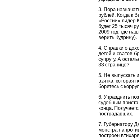
3. Пора назначат
рублей. Когда к 
«России» лидер К
будет 25 тысяч р
2009 год, где на
верить Кудрину).
4. Справки о дох
детей и сватов-б
супругу. А остал
33 странице?
5. Не выпускать и
взятка, которая 
боретесь с корру
6. Упразднить поз
судебным приста
конца. Получаетс
пострадавших.
7. Губернатору Д
монстра напротив
построен втихаря