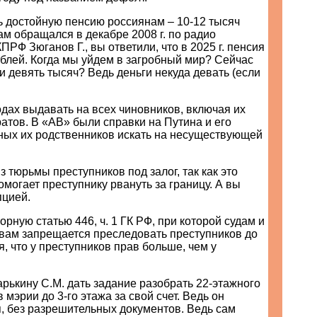
ь достойную пенсию россиянам – 10-12 тысяч
Вам обращался в декабре 2008 г. по радио
ПРФ Зюганов Г., вы ответили, что в 2025 г. пенсия
ублей. Когда мы уйдем в загробный мир? Сейчас
ши девять тысяч? Ведь деньги некуда девать (если
одах выдавать на всех чиновников, включая их
ратов. В «АВ» были справки на Путина и его
ьных их родственников искать на несуществующей
з тюрьмы преступников под залог, так как это
помогает преступнику рвануть за границу. А вы
пцией.
орную статью 446, ч. 1 ГК РФ, при которой судам и
вам запрещается преследовать преступников до
я, что у преступников прав больше, чем у
арькину С.М. дать задание разобрать 22-этажного
 мэрии до 3-го этажа за свой счет. Ведь он
, без разрешительных документов. Ведь сам