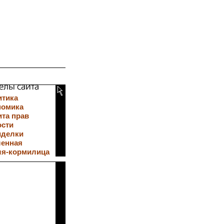
итика
номика
та прав
ости
иделки
ленная
ля-кормилица