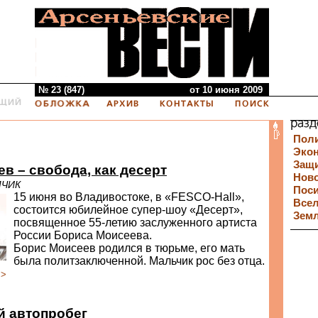
№ 23 (847)
от 10 июня 2009
Пол
Эко
Защи
в – свобода, как десерт
Нов
МЧИК
Пос
15 июня во Владивостоке, в «FESCO-Hall»,
Все
состоится юбилейное супер-шоу «Десерт»,
Зем
посвященное 55-летию заслуженного артиста
России Бориса Моисеева.
Борис Моисеев родился в тюрьме, его мать
была политзаключенной. Мальчик рос без отца.
>>
й автопробег