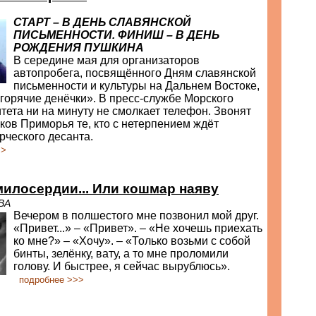
СТАРТ – В ДЕНЬ СЛАВЯНСКОЙ
ПИСЬМЕННОСТИ. ФИНИШ – В ДЕНЬ
РОЖДЕНИЯ ПУШКИНА
В середине мая для организаторов
автопробега, посвящённого Дням славянской
письменности и культуры на Дальнем Востоке,
горячие денёчки». В пресс-службе Морского
тета ни на минуту не смолкает телефон. Звонят
лков Приморья те, кто с нетерпением ждёт
рческого десанта.
>>
милосердии... Или кошмар наяву
ВА
Вечером в полшестого мне позвонил мой друг.
«Привет...» – «Привет». – «Не хочешь приехать
ко мне?» – «Хочу». – «Только возьми с собой
бинты, зелёнку, вату, а то мне проломили
голову. И быстрее, я сейчас вырублюсь».
подробнее >>>