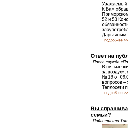
Уважаемый 
К Вам обра
Приморском 
52 и 53 Кон
обязанност
злоупотреб
Дарькиным 
подробнее >
Ответ на пуб
Пресс-служба «П
В письме жи
за воздух»,
№ 18 от 06.
вопросов – 
Теплосети п
подробнее >
Вы спрашивае
семьи?
Подготовила Та