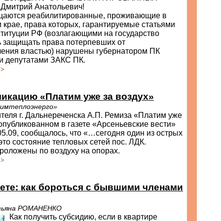
Дмитрий Анатольевич!
щаются реабилитированные, проживающие в
крае, права которых, гарантируемые статьями
ституции РФ (возлагающими на государство
ь защищать права потерпевших от
ления властью) нарушены губернатором ПК
и депутатами ЗАКС ПК.
>>
ликацию «Платим уже за воздух»
римтеплоэнерго»
теля г. Дальнереченска А.П. Ремиза «Платим уже
 опубликованном в газете «Арсеньевские вести»
05.09, сообщалось, что «…сегодня один из острых
это состояние тепловых сетей пос. ЛДК.
роложены по воздуху на опорах.
>>
те: как бороться с бывшими членами
тьяна РОМАНЕНКО
Как получить субсидию, если в квартире