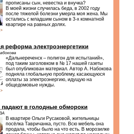
прописаны сын, невестка и внучка?
В моей жизни случилась беда, в 2002 году
после тяжелой болезни умерла моя жена. Мы
остались с младшим сыном в 3-х комнатной
квартире на равных долях.
>>
ая реформа электроэнергетики
Набокова
«Дальнереченск – полигон для испытаний»,
под таким заголовком в № 17 нашей газеты
был опубликован материал. Автор А. Набокова
подняла глобальную проблему, касающуюся
оплаты за электроэнергию, идущую на
общедомовые нужды.
>>
 падают в голодные обмороки
ВА
В квартире Ольги Русаковой, жительницы
посёлка Тавричанка, пусто. Всю мебель она
продала, чтобы было на что есть. В морозилке