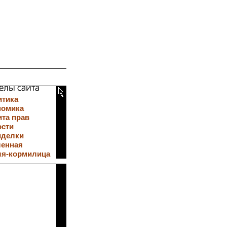
итика
номика
та прав
ости
иделки
ленная
ля-кормилица