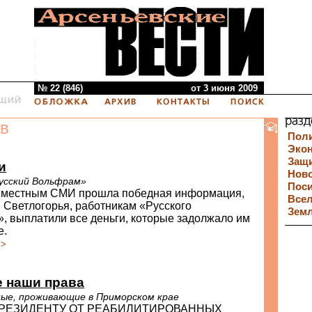
№ 22 (846)
от 3 июня 2009
в
Пол
Эко
Защи
и
Нов
усский Вольфрам»
Пос
 местным СМИ прошла победная информация,
Все
 Светлогорья, работникам «Русского
Зем
, выплатили все деньги, которые задолжало им
е.
>>
е наши права
ые, проживающие в Приморском крае
РЕЗИДЕНТУ ОТ РЕАБИЛИТИРОВАННЫХ