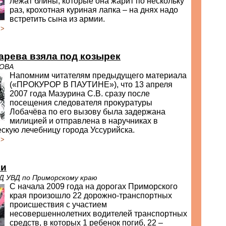
лежат блины, которые она жарит по нескольку
раз, крохотная куриная лапка – на днях надо
встретить сына из армии.
>>
рева взяла под козырек
РОВА
Напомним читателям предыдущего материала
(«ПРОКУРОР В ПАУТИНЕ»), что 13 апреля
2007 года Мазурина С.В. сразу после
посещения следователя прокуратуры
Лобачёва по его вызову была задержана
милицией и отправлена в наручниках в
скую лечебницу города Уссурийска.
>>
ли
Д УВД по Приморскому краю
С начала 2009 года на дорогах Приморского
края произошло 22 дорожно-транспортных
происшествия с участием
несовершеннолетних водителей транспортных
средств, в которых 1 ребенок погиб, 22 –