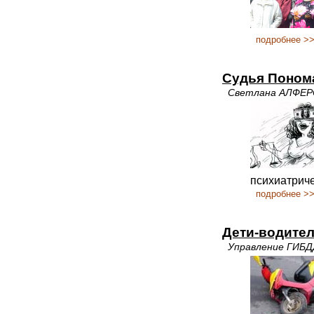
подробнее >
Судья Понома
Светлана АЛФЕ
психиатриче
подробнее >
Дети-водите
Управление ГИБД