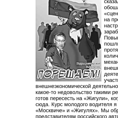
сказа
обош
«сцен
на пр
настр
зараб
Повы
пошл
протя
колич
меха
внеш
деяте
участ
внешнеэкономической деятельнос
какое-то недовольство такими р
готов пересесть на «Жигули», ко
сюда. Курс молодого водителя я
«Москвиче» и «Жигулях». Мы об
представителям российского ав