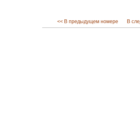
<< В предыдущем номере
В сл