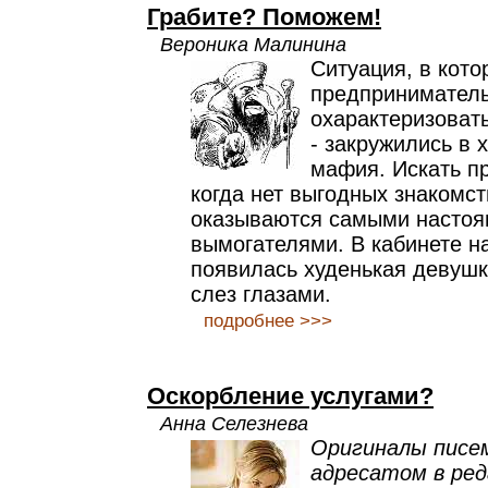
Грабите? Поможем!
Вероника Малинина
Ситуация, в кото
предприниматель
охарактеризоват
- закружились в 
мафия. Искать п
когда нет выгодных знакомст
оказываются самыми насто
вымогателями. В кабинете н
появилась худенькая девушк
слез глазами.
подробнее >>>
Оскорбление услугами?
Анна Селезнева
Оригиналы писе
адресатом в ред