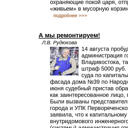
охраняющие покой царя, отп
«живьем» в мусорную корзин
подробнее >>>
А мы ремонтируем!
Л.В. Рудюкова
14 августа пробу
администрация г
Владивостока, та
штраф 5000 руб.
суда по капитал
фасада дома №39 по Народн
июня судебный пристав обрат
как заинтересованное лицо, 
Были вызваны представител
города и УПК Первореченског
заявила, что к капитальному
внутридомового инженерног
(системы) администрация го