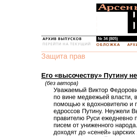
№ 34 (805)
Защита прав
Его «высочеству» Путину н
(без автора)
Уважаемый Виктор Федорови
по вине медвежьей власти, 
помощью к вдохновителю и 
едроссов Путину. Неужели Вы
правителю Руси ежедневно п
писем от униженного народа
доходят до «сеней» царских