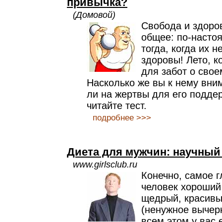
привычка?
(Домовой)
Свобода и здоро
общее: по-насто
тогда, когда их н
здоровы! Лето, к
для забот о свое
Насколько же вы к нему вни
ли на жертвы для его поддер
читайте тест.
подробнее >>>
Диета для мужчин: научный
www.girlsclub.ru
Конечно, самое г
человек хороший
щедрый, красивы
(ненужное вычерк
всем этом у вас 