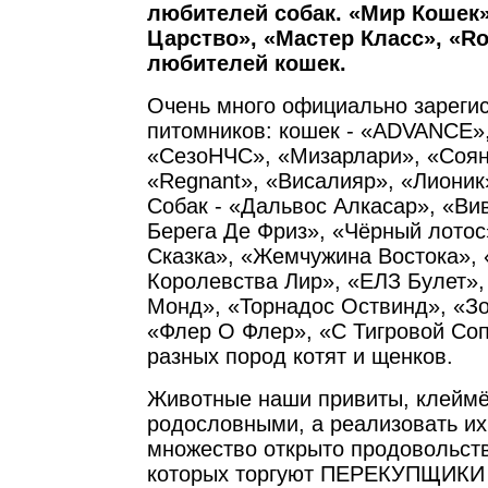
любителей собак. «Мир Кошек
Царство», «Мастер Класс», «Ro
любителей кошек.
Очень много официально зареги
питомников: кошек - «ADVANCE»
«СезоНЧС», «Мизарлари», «Соян
«Regnant», «Висалияр», «Лионик»
Собак - «Дальвос Алкасар», «Ви
Берега Де Фриз», «Чёрный лотос
Сказка», «Жемчужина Востока», 
Королевства Лир», «ЕЛЗ Булет»,
Монд», «Торнадос Оствинд», «З
«Флер О Флер», «С Тигровой Сопк
разных пород котят и щенков.
Животные наши привиты, клеймё
родословными, а реализовать их 
множество открыто продовольст
которых торгуют ПЕРЕКУПЩИКИ 