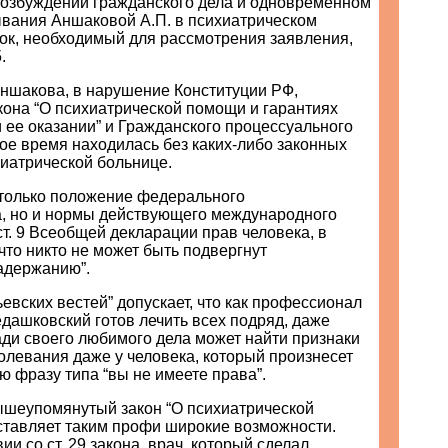
возбуждении гражданского дела и одновременном
вания Аншаковой А.П. в психиатрическом
рок, необходимый для рассмотрения заявления,
.
Аншакова, в нарушение Конституции РФ,
кона “О психиатрической помощи и гарантиях
 ее оказании” и Гражданского процессуального
ое время находилась без каких-либо законных
хиатрической больнице.
только положение федерального
а, но и нормы действующего международного
ст. 9 Всеобщей декларации прав человека, в
 что никто не может быть подвергнут
адержанию”.
евских вестей” допускает, что как профессионал
дашковский готов лечить всех подряд, даже
ди своего любимого дела может найти признаки
олевания даже у человека, который произнесет
 фразу типа “вы не имеете права”.
вышеупомянутый закон “О психиатрической
оставляет таким профи широкие возможности.
ии со ст. 29 закона, врач, который сделал