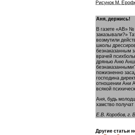
Рисунок М. Ероф
Аня, держись!
В газете «АВ» №
заказывали?» Та
возмутили дейст
школы дрессиров
безнаказанным з
врачей психболь
дрянью Аню Анша
безнаказанными?
пожизненно заса
господина дирек
отношении Ани А
всякой психичес
Аня, будь молод
хамство получат 
Е.В. Коробов, г.
Другие статьи 