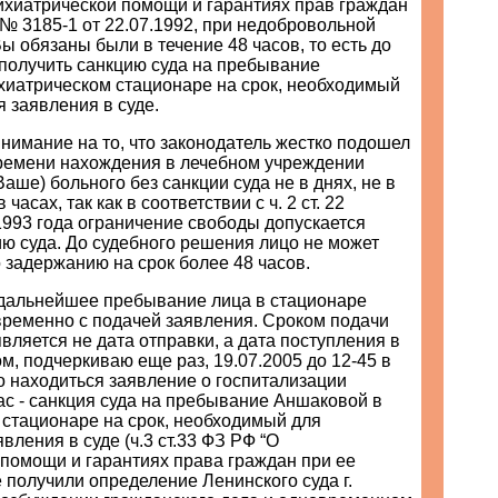
ихиатрической помощи и гарантиях прав граждан
 № 3185-1 от 22.07.1992, при недобровольной
ы обязаны были в течение 48 часов, то есть до
 получить санкцию суда на пребывание
хиатрическом стационаре на срок, необходимый
 заявления в суде.
имание на то, что законодатель жестко подошел
ремени нахождения в лечебном учреждении
 Ваше) больного без санкции суда не в днях, не в
 часах, так как в соответствии с ч. 2 ст. 22
1993 года ограничение свободы допускается
ю суда. До судебного решения лицо не может
 задержанию на срок более 48 часов.
 дальнейшее пребывание лица в стационаре
временно с подачей заявления. Сроком подачи
является не дата отправки, а дата поступления в
ом, подчеркиваю еще раз, 19.07.2005 до 12-45 в
о находиться заявление о госпитализации
ас - санкция суда на пребывание Аншаковой в
 стационаре на срок, необходимый для
вления в суде (ч.3 ст.33 ФЗ РФ “О
 помощи и гарантиях права граждан при ее
е получили определение Ленинского суда г.