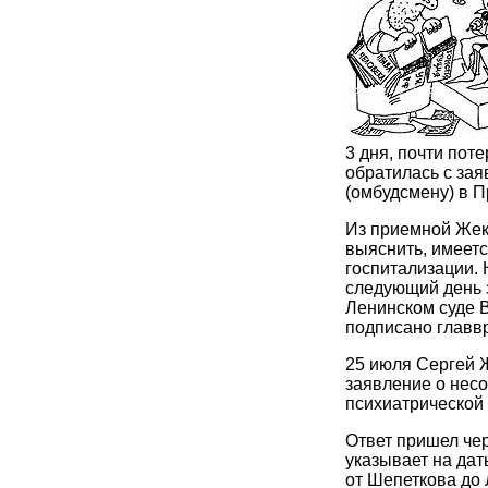
3 дня, почти пот
обратилась с за
(омбудсмену) в 
Из приемной Жеко
выяснить, имеет
госпитализации. 
следующий день 
Ленинском суде 
подписано главв
25 июля Сергей 
заявление о нес
психиатрической
Ответ пришел че
указывает на дат
от Шепеткова до 