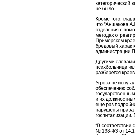
категорический 
не было.
Кроме того, гла
что “Аншакова А.
отделения с помо
методах отреаги
Приморском крае
бредовый характ
администрации П
Другими словами
психбольнице чел
разберется краев
Угроза не испуга
обеспечению соб
государственным
и их должностны
еще раз подробно
нарушены права 
госпитализации. 
“В соответствии 
№ 138-ФЗ от 14.1