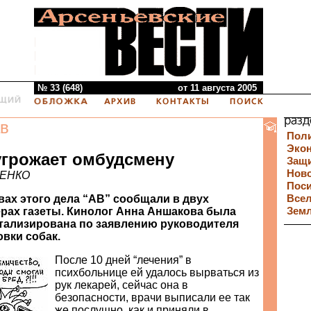
№ 33 (648)
от 11 августа 2005
в
Пол
Эко
угрожает омбудсмену
Защи
Нов
НЕНКО
Пос
вах этого дела “АВ” сообщали в двух
Все
рах газеты. Кинолог Анна Аншакова была
Зем
тализирована по заявлению руководителя
вки собак.
После 10 дней “лечения” в
психбольнице ей удалось вырваться из
рук лекарей, сейчас она в
безопасности, врачи выписали ее так
же послушно, как и приняли в