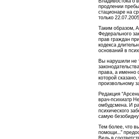
Владивостока о 
продлении пребы
стационаре на с
только 22.07.2005
Таким образом, 
Федерального за
прав граждан при
кодекса длительн
оснований в пси
Вы нарушили не 
законодательств
права, а именно 
которой сказано,
произвольному з
Редакция “Арсень
врач-психиатр Не
омбудсмена. И ра
психического заб
самую безобидную
Тем более, что 
помощи...” пред
Ведь в соответств