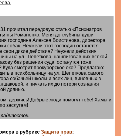
еева.
 31 прочитал передовую статью «Психиатров
тьяны Романенко. Меня до глубины души
вия господина Алексея Воистинова, директора
ки собак. Неужели этот господин останется
а свои дикие действия? Неужели действия
ницы на ул. Шепеткова, нашпиговавших всякой
кову без решения суда, останутся тоже
 Куда смотрит прокурорское око? Предлагаю:
дить в психбольницу на ул. Шепеткова самого
тора собачьей школы и всех лиц, виновных в
ншаковой, и пичкать их до потери сознания
кой дрянью.
цом, держись! Добрые люди помогут тебе! Хамы и
по заслугам!
 Владивосток.
номера в рубрике
Защита прав
: