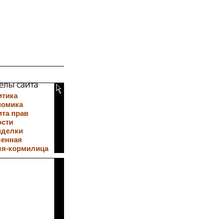
итика
номика
та прав
ости
иделки
ленная
ля-кормилица