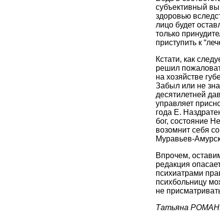
субъективный выв
здоровью вследст
лицо будет остав
только принудите
приступить к “леч
Кстати, как след
решил пожаловать
на хозяйстве губ
Забыл или не зна
десятилетней дав
управляет присн
года Е. Наздрате
бог, состояние Н
возомнит себя с
Муравьев-Амурск
Впрочем, остави
редакция опасает
психиатрами пра
психбольницу мож
не присматриват
Татьяна РОМАН