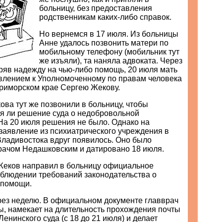
больницу, без предоставления
родственникам каких-либо справок.
Но вернемся в 17 июля. Из больницы
Анне удалось позвонить матери по
мобильному телефону (мобильник тут
же изъяли), та наняла адвоката. Через
еряв надежду на чью-либо помощь, 20 июля мать
явлением к Уполномоченному по правам человека
Приморском крае Сергею Жекову.
ва тут же позвонили в больницу, чтобы
ся ли решение суда о недобровольной
На 20 июля решения не было. Однако на
заявление из психиатрического учреждения в
Владивостока вдруг появилось. Оно было
рачом Недашковским и датировано 18 июля.
Жеков направил в больницу официальное
облюдении требований законодательства о
 помощи.
рез неделю. В официальном документе главврач
ы, намекает на длительность прохождения почты
Ленинского суда (с 18 до 21 июля) и делает