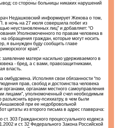
вывод: со стороны больницы никаких нарушений
вврач Недашковский информирует Жекова о том,
П. в ночь на 27 июля совершила побег из
щью неустановленных лиц” и добавляет: “О
рования Уполномоченного по правам человека в
 на обращения граждан, которые могут носить
ер, я вынужден буду сообщить главе
риморскогог края”.
: заявление матери насильно удерживаемого в
овека - бред, а с вами, правозащитниками,
ая власть.
ла омбудсмена. Исполняя свои обязанности “по
людения прав, свобод и достоинства человека
и органами, органами местного самоуправления
ми лицами”, уполномоченный счел необходимым
 разъяснить врачу-психиатру, в чем были
Аншаковой при ее недобровольной
Вот цитаты из второго письма в адрес главврача:
со ст. 303 Гражданского процессуального кодекса
1.2002 и ст. 32 Федерального Закона Российской