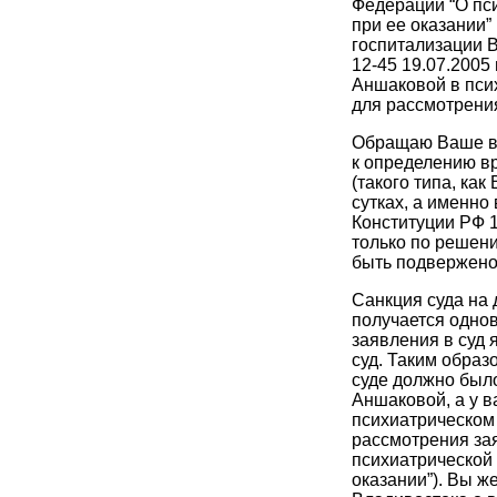
Федерации “О пс
при ее оказании”
госпитализации В
12-45 19.07.2005
Аншаковой в пси
для рассмотрения
Обращаю Ваше вн
к определению в
(такого типа, как
сутках, а именно в
Конституции РФ 
только по решени
быть подвержено
Санкция суда на
получается одно
заявления в суд 
суд. Таким образ
суде должно был
Аншаковой, а у в
психиатрическом
рассмотрения зая
психиатрической
оказании”). Вы ж