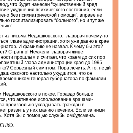
од, что будет нанесен “существенный вред
вие ухудшения психического состояния, если
лено без психиатрической помощи”, вправе не
льно госпитализировать “больного”, но и тут же
ению”.
ует из письма Недашковского, главврач почему-то
ся главе администрации, хотя уже давно в крае
ернатор. И фамилию не назвал. К чему бы это?
ет? Странно! Неужели главврач живет
ности прошлым и считает, что краем до сих пор
опамятный глава администрации края до 1995
нко? Серьезный симптом. Пора лечить. А то, не дй
едашковского настолько ухудшится, что он
овременником генерал-губернатора по фамилии
ий.
м Недашковского в покое. Гораздо больше
ся, что активное использование врачами-
ва произвольно укладывать граждан в
ет развить у них манию лечения. Если за ними
ь. Хотя бы с помощью службы омбудсмена.
ЕНКО.