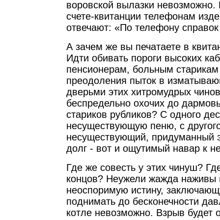
воровской вылазки невозможно. 
счете-квитанции телефонам изд
отвечают: «По телефону справок
А зачем же вы печатаете в квита
Идти обивать пороги высоких каб
пенсионерам, больным старикам
преодоления пыток в изматываю
дверьми этих хитромудрых чинов
беспредельно охочих до дармовы
стариков рубликов? С одного дес
несуществующую пеню, с другого
несуществующий, придуманный 
долг - вот и ощутимый навар к 
Где же совесть у этих чинуш? Где
концов? Неужели жажда наживы 
неоспоримую истину, заключающу
поднимать до бесконечности дав
котле невозможно. Взрыв будет 